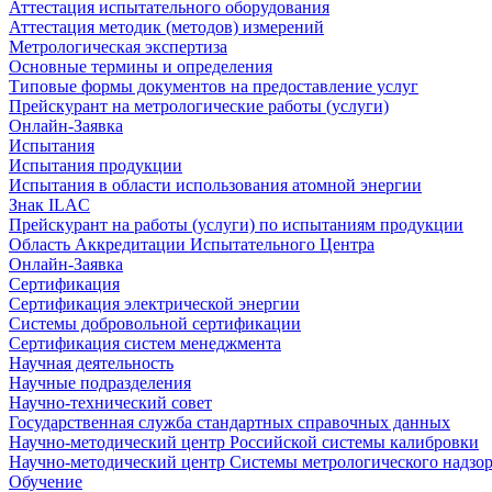
Аттестация испытательного оборудования
Аттестация методик (методов) измерений
Метрологическая экспертиза
Основные термины и определения
Типовые формы документов на предоставление услуг
Прейскурант на метрологические работы (услуги)
Онлайн-Заявка
Испытания
Испытания продукции
Испытания в области использования атомной энергии
Знак ILAC
Прейскурант на работы (услуги) по испытаниям продукции
Область Аккредитации Испытательного Центра
Онлайн-Заявка
Сертификация
Сертификация электрической энергии
Системы добровольной сертификации
Сертификация систем менеджмента
Научная деятельность
Научные подразделения
Научно-технический совет
Государственная служба стандартных справочных данных
Научно-методический центр Российской системы калибровки
Научно-методический центр Системы метрологического надзо
Обучение