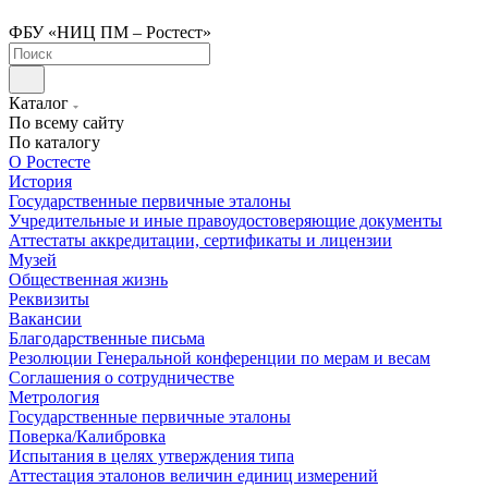
ФБУ «НИЦ ПМ – Ростест»
Каталог
По всему сайту
По каталогу
О Ростесте
История
Государственные первичные эталоны
Учредительные и иные правоудостоверяющие документы
Аттестаты аккредитации, сертификаты и лицензии
Музей
Общественная жизнь
Реквизиты
Вакансии
Благодарственные письма
Резолюции Генеральной конференции по мерам и весам
Соглашения о сотрудничестве
Метрология
Государственные первичные эталоны
Поверка/Калибровка
Испытания в целях утверждения типа
Аттестация эталонов величин единиц измерений