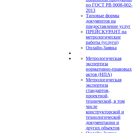
по ГОСТ РВ 0008-002-
2013
Типовые формы
документов на
предоставление услуг
ПРЕЙСКУРАНТ на
метрологические
работы (услуги)
Онлайн-Заявка
Метрологическая
экспертиза
нормативно-правовых
актов (НПА)
Метрологическая
экспертиза
стандартов,
проектной,
технической, в том
числе
конструкторской и
технологической
документации и
других объектов