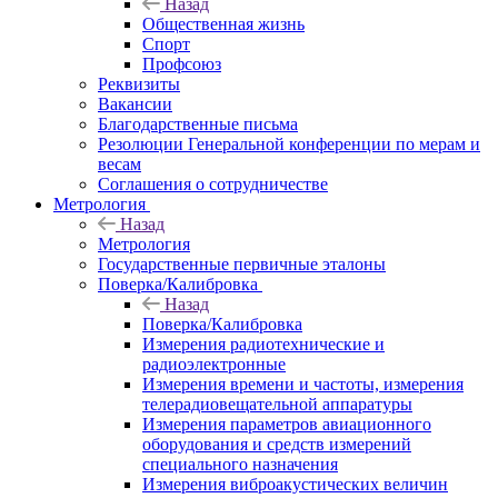
Назад
Общественная жизнь
Спорт
Профсоюз
Реквизиты
Вакансии
Благодарственные письма
Резолюции Генеральной конференции по мерам и
весам
Соглашения о сотрудничестве
Метрология
Назад
Метрология
Государственные первичные эталоны
Поверка/Калибровка
Назад
Поверка/Калибровка
Измерения радиотехнические и
радиоэлектронные
Измерения времени и частоты, измерения
телерадиовещательной аппаратуры
Измерения параметров авиационного
оборудования и средств измерений
специального назначения
Измерения виброакустических величин