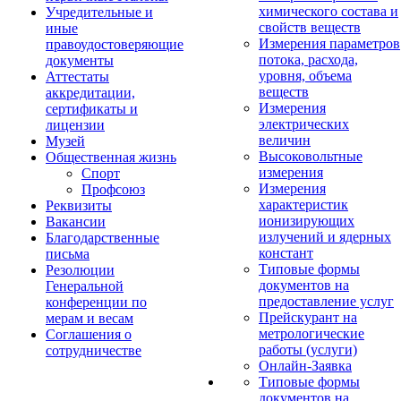
химического состава и
Учредительные и
свойств веществ
иные
Измерения параметров
правоудостоверяющие
потока, расхода,
документы
уровня, объема
Аттестаты
веществ
аккредитации,
Измерения
сертификаты и
электрических
лицензии
величин
Музей
Высоковольтные
Общественная жизнь
измерения
Спорт
Измерения
Профсоюз
характеристик
Реквизиты
ионизирующих
Вакансии
излучений и ядерных
Благодарственные
констант
письма
Типовые формы
Резолюции
документов на
Генеральной
предоставление услуг
конференции по
Прейскурант на
мерам и весам
метрологические
Соглашения о
работы (услуги)
сотрудничестве
Онлайн-Заявка
Типовые формы
документов на