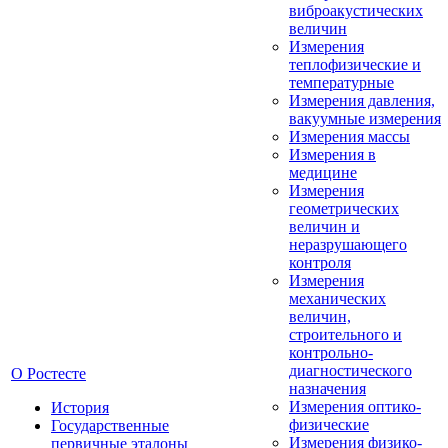
виброакустических
величин
Измерения
теплофизические и
температурные
Измерения давления,
вакуумные измерения
Измерения массы
Измерения в
медицине
Измерения
геометрических
величин и
неразрушающего
контроля
Измерения
механических
величин,
строительного и
контрольно-
диагностического
О Ростесте
назначения
Измерения оптико-
История
физические
Государственные
Измерения физико-
первичные эталоны