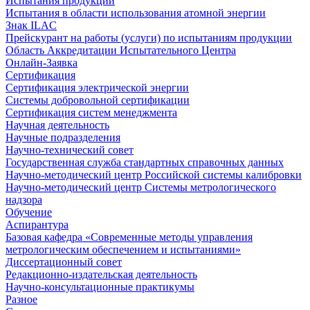
Испытания продукции
Испытания в области использования атомной энергии
Знак ILAC
Прейскурант на работы (услуги) по испытаниям продукции
Область Аккредитации Испытательного Центра
Онлайн-Заявка
Сертификация
Сертификация электрической энергии
Системы добровольной сертификации
Сертификация систем менеджмента
Научная деятельность
Научные подразделения
Научно-технический совет
Государственная служба стандартных справочных данных
Научно-методический центр Российской системы калибровки
Научно-методический центр Системы метрологического
надзора
Обучение
Аспирантура
Базовая кафедра «Современные методы управления
метрологическим обеспечением и испытаниями»
Диссертационный совет
Редакционно-издательская деятельность
Научно-консультационные практикумы
Разное