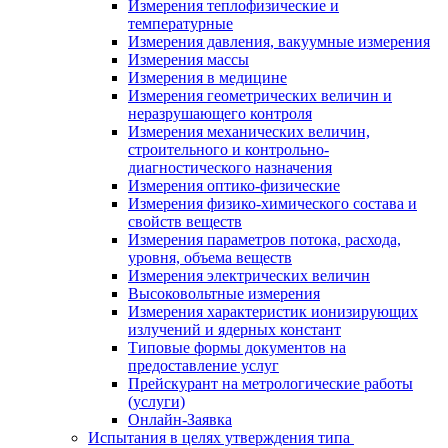
Измерения теплофизические и
температурные
Измерения давления, вакуумные измерения
Измерения массы
Измерения в медицине
Измерения геометрических величин и
неразрушающего контроля
Измерения механических величин,
строительного и контрольно-
диагностического назначения
Измерения оптико-физические
Измерения физико-химического состава и
свойств веществ
Измерения параметров потока, расхода,
уровня, объема веществ
Измерения электрических величин
Высоковольтные измерения
Измерения характеристик ионизирующих
излучений и ядерных констант
Типовые формы документов на
предоставление услуг
Прейскурант на метрологические работы
(услуги)
Онлайн-Заявка
Испытания в целях утверждения типа