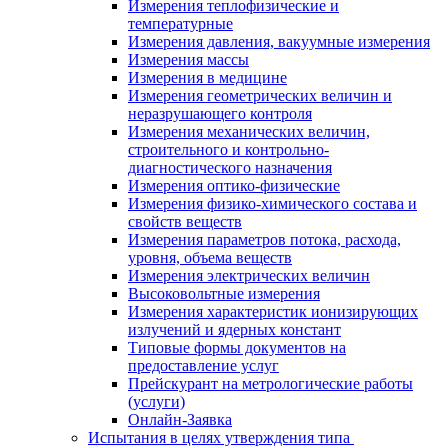
Измерения теплофизические и
температурные
Измерения давления, вакуумные измерения
Измерения массы
Измерения в медицине
Измерения геометрических величин и
неразрушающего контроля
Измерения механических величин,
строительного и контрольно-
диагностического назначения
Измерения оптико-физические
Измерения физико-химического состава и
свойств веществ
Измерения параметров потока, расхода,
уровня, объема веществ
Измерения электрических величин
Высоковольтные измерения
Измерения характеристик ионизирующих
излучений и ядерных констант
Типовые формы документов на
предоставление услуг
Прейскурант на метрологические работы
(услуги)
Онлайн-Заявка
Испытания в целях утверждения типа