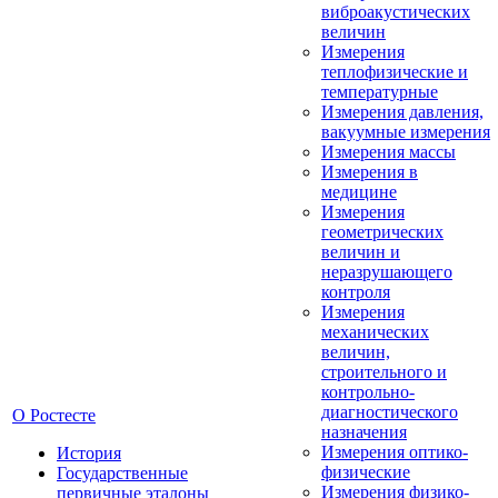
виброакустических
величин
Измерения
теплофизические и
температурные
Измерения давления,
вакуумные измерения
Измерения массы
Измерения в
медицине
Измерения
геометрических
величин и
неразрушающего
контроля
Измерения
механических
величин,
строительного и
контрольно-
диагностического
О Ростесте
назначения
Измерения оптико-
История
физические
Государственные
Измерения физико-
первичные эталоны