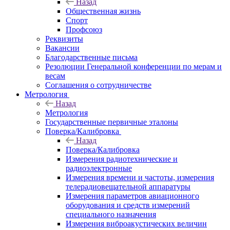
Назад
Общественная жизнь
Спорт
Профсоюз
Реквизиты
Вакансии
Благодарственные письма
Резолюции Генеральной конференции по мерам и
весам
Соглашения о сотрудничестве
Метрология
Назад
Метрология
Государственные первичные эталоны
Поверка/Калибровка
Назад
Поверка/Калибровка
Измерения радиотехнические и
радиоэлектронные
Измерения времени и частоты, измерения
телерадиовещательной аппаратуры
Измерения параметров авиационного
оборудования и средств измерений
специального назначения
Измерения виброакустических величин