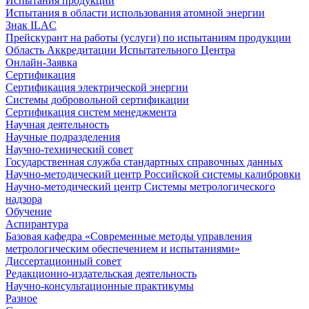
Испытания продукции
Испытания в области использования атомной энергии
Знак ILAC
Прейскурант на работы (услуги) по испытаниям продукции
Область Аккредитации Испытательного Центра
Онлайн-Заявка
Сертификация
Сертификация электрической энергии
Системы добровольной сертификации
Сертификация систем менеджмента
Научная деятельность
Научные подразделения
Научно-технический совет
Государственная служба стандартных справочных данных
Научно-методический центр Российской системы калибровки
Научно-методический центр Системы метрологического
надзора
Обучение
Аспирантура
Базовая кафедра «Современные методы управления
метрологическим обеспечением и испытаниями»
Диссертационный совет
Редакционно-издательская деятельность
Научно-консультационные практикумы
Разное