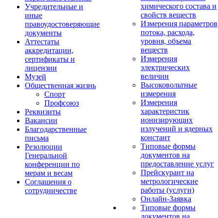
химического состава и
Учредительные и
свойств веществ
иные
Измерения параметров
правоудостоверяющие
потока, расхода,
документы
уровня, объема
Аттестаты
веществ
аккредитации,
Измерения
сертификаты и
электрических
лицензии
величин
Музей
Высоковольтные
Общественная жизнь
измерения
Спорт
Измерения
Профсоюз
характеристик
Реквизиты
ионизирующих
Вакансии
излучений и ядерных
Благодарственные
констант
письма
Типовые формы
Резолюции
документов на
Генеральной
предоставление услуг
конференции по
Прейскурант на
мерам и весам
метрологические
Соглашения о
работы (услуги)
сотрудничестве
Онлайн-Заявка
Типовые формы
документов на