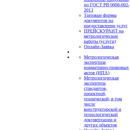
по ГОСТ РВ 0008-002-
2013
Типовые формы
документов на
предоставление услуг
ПРЕЙСКУРАНТ на
метрологические
работы (услуги)
Онлайн-Заявка
Метрологическая
экспертиза
нормативно-правовых
актов (НПА)
Метрологическая
экспертиза
стандартов,
проектной,
технической, в том
числе
конструкторской и
технологической
документации и
других объектов