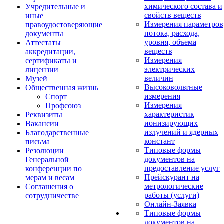
химического состава и
Учредительные и
свойств веществ
иные
Измерения параметров
правоудостоверяющие
потока, расхода,
документы
уровня, объема
Аттестаты
веществ
аккредитации,
Измерения
сертификаты и
электрических
лицензии
величин
Музей
Высоковольтные
Общественная жизнь
измерения
Спорт
Измерения
Профсоюз
характеристик
Реквизиты
ионизирующих
Вакансии
излучений и ядерных
Благодарственные
констант
письма
Типовые формы
Резолюции
документов на
Генеральной
предоставление услуг
конференции по
Прейскурант на
мерам и весам
метрологические
Соглашения о
работы (услуги)
сотрудничестве
Онлайн-Заявка
Типовые формы
документов на