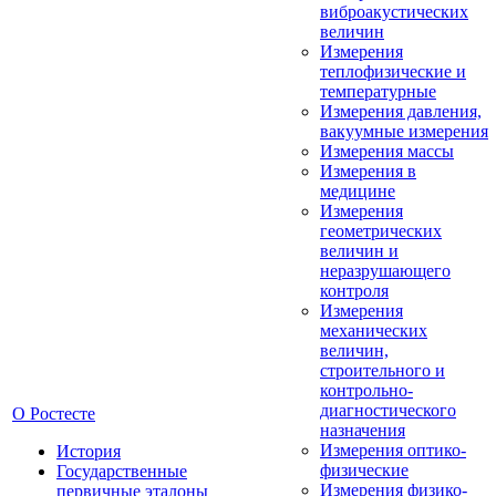
виброакустических
величин
Измерения
теплофизические и
температурные
Измерения давления,
вакуумные измерения
Измерения массы
Измерения в
медицине
Измерения
геометрических
величин и
неразрушающего
контроля
Измерения
механических
величин,
строительного и
контрольно-
диагностического
О Ростесте
назначения
Измерения оптико-
История
физические
Государственные
Измерения физико-
первичные эталоны