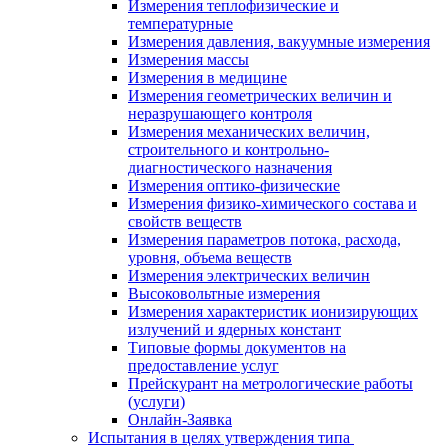
Измерения теплофизические и
температурные
Измерения давления, вакуумные измерения
Измерения массы
Измерения в медицине
Измерения геометрических величин и
неразрушающего контроля
Измерения механических величин,
строительного и контрольно-
диагностического назначения
Измерения оптико-физические
Измерения физико-химического состава и
свойств веществ
Измерения параметров потока, расхода,
уровня, объема веществ
Измерения электрических величин
Высоковольтные измерения
Измерения характеристик ионизирующих
излучений и ядерных констант
Типовые формы документов на
предоставление услуг
Прейскурант на метрологические работы
(услуги)
Онлайн-Заявка
Испытания в целях утверждения типа