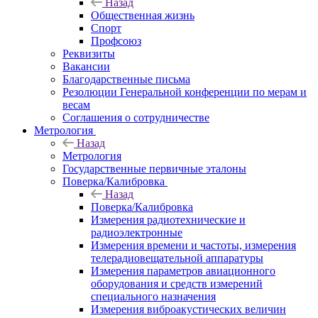
Назад
Общественная жизнь
Спорт
Профсоюз
Реквизиты
Вакансии
Благодарственные письма
Резолюции Генеральной конференции по мерам и
весам
Соглашения о сотрудничестве
Метрология
Назад
Метрология
Государственные первичные эталоны
Поверка/Калибровка
Назад
Поверка/Калибровка
Измерения радиотехнические и
радиоэлектронные
Измерения времени и частоты, измерения
телерадиовещательной аппаратуры
Измерения параметров авиационного
оборудования и средств измерений
специального назначения
Измерения виброакустических величин