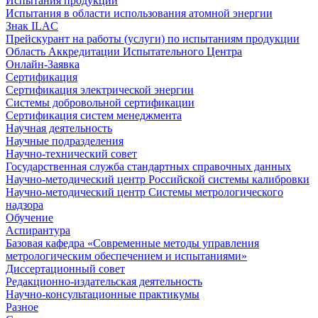
Испытания продукции
Испытания в области использования атомной энергии
Знак ILAC
Прейскурант на работы (услуги) по испытаниям продукции
Область Аккредитации Испытательного Центра
Онлайн-Заявка
Сертификация
Сертификация электрической энергии
Системы добровольной сертификации
Сертификация систем менеджмента
Научная деятельность
Научные подразделения
Научно-технический совет
Государственная служба стандартных справочных данных
Научно-методический центр Российской системы калибровки
Научно-методический центр Системы метрологического
надзора
Обучение
Аспирантура
Базовая кафедра «Современные методы управления
метрологическим обеспечением и испытаниями»
Диссертационный совет
Редакционно-издательская деятельность
Научно-консультационные практикумы
Разное