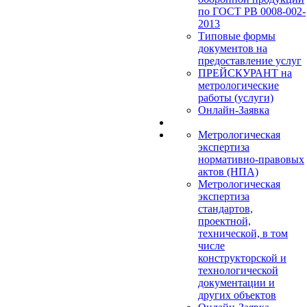
по ГОСТ РВ 0008-002-
2013
Типовые формы
документов на
предоставление услуг
ПРЕЙСКУРАНТ на
метрологические
работы (услуги)
Онлайн-Заявка
Метрологическая
экспертиза
нормативно-правовых
актов (НПА)
Метрологическая
экспертиза
стандартов,
проектной,
технической, в том
числе
конструкторской и
технологической
документации и
других объектов