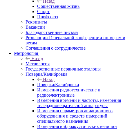
Назад
Общественная жизнь
Спорт
Профсоюз
Реквизиты
Вакансии
Благодарственные письма
Резолюции Генеральной конференции по мерам и
весам
Соглашения о сотрудничестве
Метрология
Назад
Метрология
Государственные первичные эталоны
Поверка/Калибровка
Назад
Поверка/Калибровка
Измерения радиотехнические и
радиоэлектронные
Измерения времени и частоты, измерения
телерадиовещательной аппаратуры
Измерения параметров авиационного
оборудования и средств измерений
специального назначения
Измерения виброакустических величин