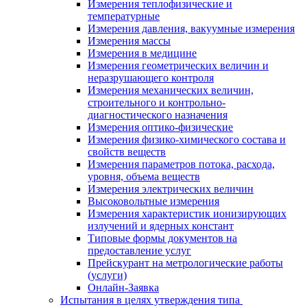
Измерения теплофизические и
температурные
Измерения давления, вакуумные измерения
Измерения массы
Измерения в медицине
Измерения геометрических величин и
неразрушающего контроля
Измерения механических величин,
строительного и контрольно-
диагностического назначения
Измерения оптико-физические
Измерения физико-химического состава и
свойств веществ
Измерения параметров потока, расхода,
уровня, объема веществ
Измерения электрических величин
Высоковольтные измерения
Измерения характеристик ионизирующих
излучений и ядерных констант
Типовые формы документов на
предоставление услуг
Прейскурант на метрологические работы
(услуги)
Онлайн-Заявка
Испытания в целях утверждения типа