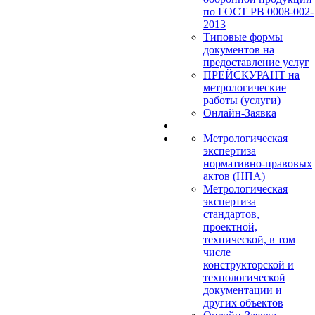
по ГОСТ РВ 0008-002-
2013
Типовые формы
документов на
предоставление услуг
ПРЕЙСКУРАНТ на
метрологические
работы (услуги)
Онлайн-Заявка
Метрологическая
экспертиза
нормативно-правовых
актов (НПА)
Метрологическая
экспертиза
стандартов,
проектной,
технической, в том
числе
конструкторской и
технологической
документации и
других объектов