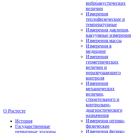
виброакустических
величин
Измерения
теплофизические и
температурные
Измерения давления,
вакуумные измерения
Измерения массы
Измерения в
медицине
Измерения
геометрических
величин и
неразрушающего
контроля
Измерения
механических
величин,
строительного и
контрольно-
диагностического
О Ростесте
назначения
Измерения оптико-
История
физические
Государственные
Измерения физико-
первичные эталоны