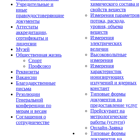
химического состава и
Учредительные и
свойств веществ
иные
Измерения параметров
правоудостоверяющие
потока, расхода,
документы
уровня, объема
Аттестаты
веществ
аккредитации,
Измерения
сертификаты и
электрических
лицензии
величин
Музей
Высоковольтные
Общественная жизнь
измерения
Спорт
Измерения
Профсоюз
характеристик
Реквизиты
ионизирующих
Вакансии
излучений и ядерных
Благодарственные
констант
письма
Типовые формы
Резолюции
документов на
Генеральной
предоставление услуг
конференции по
Прейскурант на
мерам и весам
метрологические
Соглашения о
работы (услуги)
сотрудничестве
Онлайн-Заявка
Типовые формы
документов на