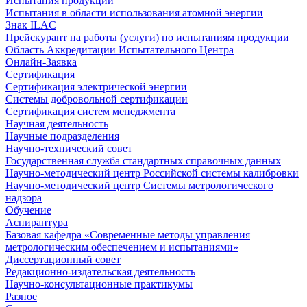
Испытания продукции
Испытания в области использования атомной энергии
Знак ILAC
Прейскурант на работы (услуги) по испытаниям продукции
Область Аккредитации Испытательного Центра
Онлайн-Заявка
Сертификация
Сертификация электрической энергии
Системы добровольной сертификации
Сертификация систем менеджмента
Научная деятельность
Научные подразделения
Научно-технический совет
Государственная служба стандартных справочных данных
Научно-методический центр Российской системы калибровки
Научно-методический центр Системы метрологического
надзора
Обучение
Аспирантура
Базовая кафедра «Современные методы управления
метрологическим обеспечением и испытаниями»
Диссертационный совет
Редакционно-издательская деятельность
Научно-консультационные практикумы
Разное