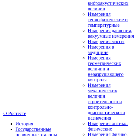
виброакустических
величин
Измерения
теплофизические и
температурные
Измерения давления,
вакуумные измерения
Измерения массы
Измерения в
медицине
Измерения
геометрических
величин и
неразрушающего
контроля
Измерения
механических
величин,
строительного и
контрольно-
диагностического
О Ростесте
назначения
Измерения оптико-
История
физические
Государственные
Измерения физико-
первичные эталоны