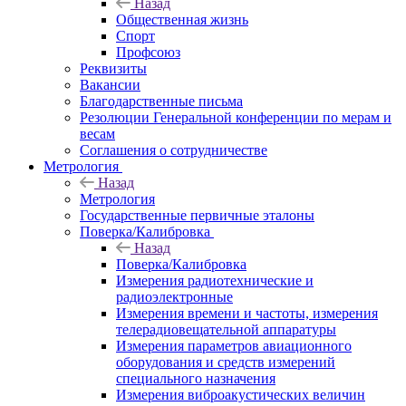
Назад
Общественная жизнь
Спорт
Профсоюз
Реквизиты
Вакансии
Благодарственные письма
Резолюции Генеральной конференции по мерам и
весам
Соглашения о сотрудничестве
Метрология
Назад
Метрология
Государственные первичные эталоны
Поверка/Калибровка
Назад
Поверка/Калибровка
Измерения радиотехнические и
радиоэлектронные
Измерения времени и частоты, измерения
телерадиовещательной аппаратуры
Измерения параметров авиационного
оборудования и средств измерений
специального назначения
Измерения виброакустических величин