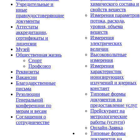
химического состава и
Учредительные и
свойств веществ
иные
Измерения параметров
правоудостоверяющие
потока, расхода,
документы
уровня, объема
Аттестаты
веществ
аккредитации,
Измерения
сертификаты и
электрических
лицензии
величин
Музей
Высоковольтные
Общественная жизнь
измерения
Спорт
Измерения
Профсоюз
характеристик
Реквизиты
ионизирующих
Вакансии
излучений и ядерных
Благодарственные
констант
письма
Типовые формы
Резолюции
документов на
Генеральной
предоставление услуг
конференции по
Прейскурант на
мерам и весам
метрологические
Соглашения о
работы (услуги)
сотрудничестве
Онлайн-Заявка
Типовые формы
документов на