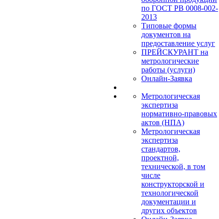
по ГОСТ РВ 0008-002-
2013
Типовые формы
документов на
предоставление услуг
ПРЕЙСКУРАНТ на
метрологические
работы (услуги)
Онлайн-Заявка
Метрологическая
экспертиза
нормативно-правовых
актов (НПА)
Метрологическая
экспертиза
стандартов,
проектной,
технической, в том
числе
конструкторской и
технологической
документации и
других объектов