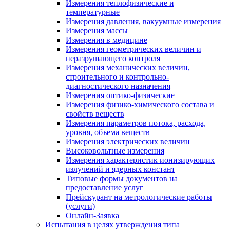
Измерения теплофизические и
температурные
Измерения давления, вакуумные измерения
Измерения массы
Измерения в медицине
Измерения геометрических величин и
неразрушающего контроля
Измерения механических величин,
строительного и контрольно-
диагностического назначения
Измерения оптико-физические
Измерения физико-химического состава и
свойств веществ
Измерения параметров потока, расхода,
уровня, объема веществ
Измерения электрических величин
Высоковольтные измерения
Измерения характеристик ионизирующих
излучений и ядерных констант
Типовые формы документов на
предоставление услуг
Прейскурант на метрологические работы
(услуги)
Онлайн-Заявка
Испытания в целях утверждения типа