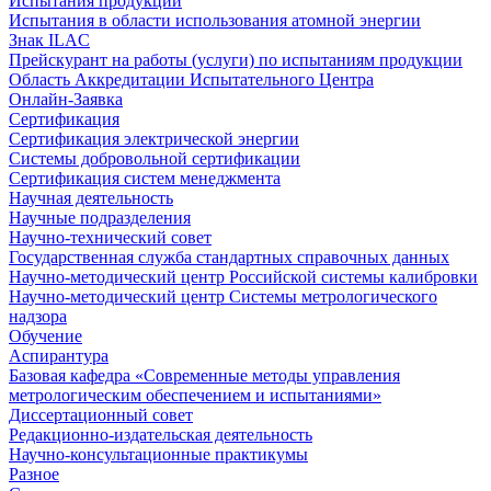
Испытания продукции
Испытания в области использования атомной энергии
Знак ILAC
Прейскурант на работы (услуги) по испытаниям продукции
Область Аккредитации Испытательного Центра
Онлайн-Заявка
Сертификация
Сертификация электрической энергии
Системы добровольной сертификации
Сертификация систем менеджмента
Научная деятельность
Научные подразделения
Научно-технический совет
Государственная служба стандартных справочных данных
Научно-методический центр Российской системы калибровки
Научно-методический центр Системы метрологического
надзора
Обучение
Аспирантура
Базовая кафедра «Современные методы управления
метрологическим обеспечением и испытаниями»
Диссертационный совет
Редакционно-издательская деятельность
Научно-консультационные практикумы
Разное