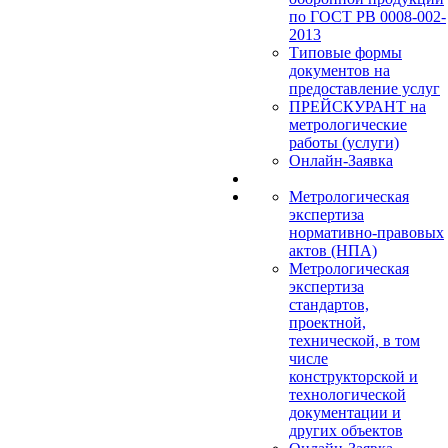
по ГОСТ РВ 0008-002-
2013
Типовые формы
документов на
предоставление услуг
ПРЕЙСКУРАНТ на
метрологические
работы (услуги)
Онлайн-Заявка
Метрологическая
экспертиза
нормативно-правовых
актов (НПА)
Метрологическая
экспертиза
стандартов,
проектной,
технической, в том
числе
конструкторской и
технологической
документации и
других объектов