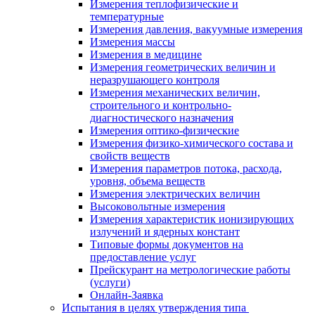
Измерения теплофизические и
температурные
Измерения давления, вакуумные измерения
Измерения массы
Измерения в медицине
Измерения геометрических величин и
неразрушающего контроля
Измерения механических величин,
строительного и контрольно-
диагностического назначения
Измерения оптико-физические
Измерения физико-химического состава и
свойств веществ
Измерения параметров потока, расхода,
уровня, объема веществ
Измерения электрических величин
Высоковольтные измерения
Измерения характеристик ионизирующих
излучений и ядерных констант
Типовые формы документов на
предоставление услуг
Прейскурант на метрологические работы
(услуги)
Онлайн-Заявка
Испытания в целях утверждения типа