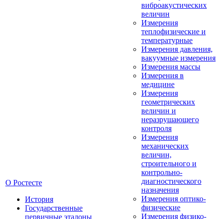
виброакустических
величин
Измерения
теплофизические и
температурные
Измерения давления,
вакуумные измерения
Измерения массы
Измерения в
медицине
Измерения
геометрических
величин и
неразрушающего
контроля
Измерения
механических
величин,
строительного и
контрольно-
диагностического
О Ростесте
назначения
Измерения оптико-
История
физические
Государственные
Измерения физико-
первичные эталоны