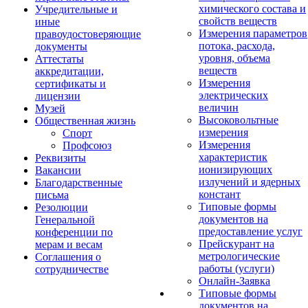
химического состава и
Учредительные и
свойств веществ
иные
Измерения параметров
правоудостоверяющие
потока, расхода,
документы
уровня, объема
Аттестаты
веществ
аккредитации,
Измерения
сертификаты и
электрических
лицензии
величин
Музей
Высоковольтные
Общественная жизнь
измерения
Спорт
Измерения
Профсоюз
характеристик
Реквизиты
ионизирующих
Вакансии
излучений и ядерных
Благодарственные
констант
письма
Типовые формы
Резолюции
документов на
Генеральной
предоставление услуг
конференции по
Прейскурант на
мерам и весам
метрологические
Соглашения о
работы (услуги)
сотрудничестве
Онлайн-Заявка
Типовые формы
документов на