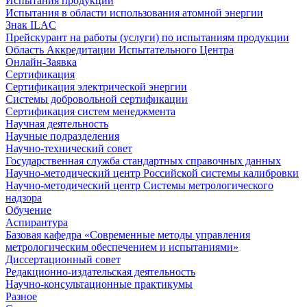
Испытания продукции
Испытания в области использования атомной энергии
Знак ILAC
Прейскурант на работы (услуги) по испытаниям продукции
Область Аккредитации Испытательного Центра
Онлайн-Заявка
Сертификация
Сертификация электрической энергии
Системы добровольной сертификации
Сертификация систем менеджмента
Научная деятельность
Научные подразделения
Научно-технический совет
Государственная служба стандартных справочных данных
Научно-методический центр Российской системы калибровки
Научно-методический центр Системы метрологического
надзора
Обучение
Аспирантура
Базовая кафедра «Современные методы управления
метрологическим обеспечением и испытаниями»
Диссертационный совет
Редакционно-издательская деятельность
Научно-консультационные практикумы
Разное