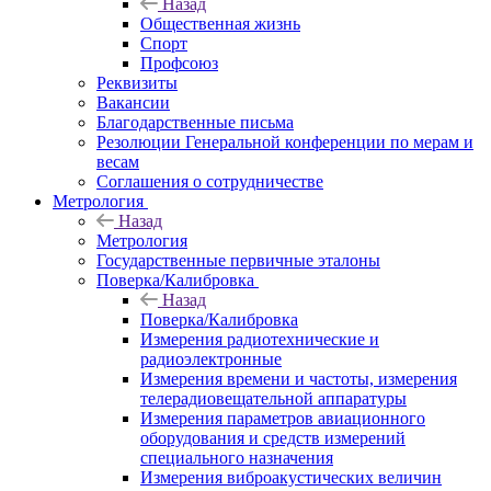
Назад
Общественная жизнь
Спорт
Профсоюз
Реквизиты
Вакансии
Благодарственные письма
Резолюции Генеральной конференции по мерам и
весам
Соглашения о сотрудничестве
Метрология
Назад
Метрология
Государственные первичные эталоны
Поверка/Калибровка
Назад
Поверка/Калибровка
Измерения радиотехнические и
радиоэлектронные
Измерения времени и частоты, измерения
телерадиовещательной аппаратуры
Измерения параметров авиационного
оборудования и средств измерений
специального назначения
Измерения виброакустических величин