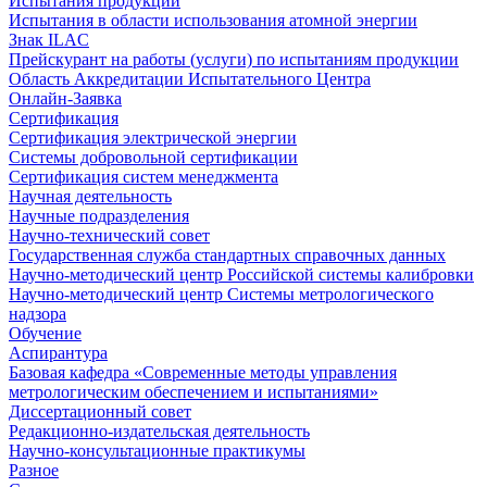
Испытания продукции
Испытания в области использования атомной энергии
Знак ILAC
Прейскурант на работы (услуги) по испытаниям продукции
Область Аккредитации Испытательного Центра
Онлайн-Заявка
Сертификация
Сертификация электрической энергии
Системы добровольной сертификации
Сертификация систем менеджмента
Научная деятельность
Научные подразделения
Научно-технический совет
Государственная служба стандартных справочных данных
Научно-методический центр Российской системы калибровки
Научно-методический центр Системы метрологического
надзора
Обучение
Аспирантура
Базовая кафедра «Современные методы управления
метрологическим обеспечением и испытаниями»
Диссертационный совет
Редакционно-издательская деятельность
Научно-консультационные практикумы
Разное