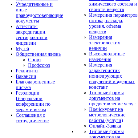
химического состава и
Учредительные и
свойств веществ
иные
Измерения параметров
правоудостоверяющие
потока, расхода,
документы
уровня, объема
Аттестаты
веществ
аккредитации,
Измерения
сертификаты и
электрических
лицензии
величин
Музей
Высоковольтные
Общественная жизнь
измерения
Спорт
Измерения
Профсоюз
характеристик
Реквизиты
ионизирующих
Вакансии
излучений и ядерных
Благодарственные
констант
письма
Типовые формы
Резолюции
документов на
Генеральной
предоставление услуг
конференции по
Прейскурант на
мерам и весам
метрологические
Соглашения о
работы (услуги)
сотрудничестве
Онлайн-Заявка
Типовые формы
документов на