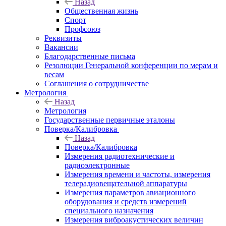
Назад
Общественная жизнь
Спорт
Профсоюз
Реквизиты
Вакансии
Благодарственные письма
Резолюции Генеральной конференции по мерам и
весам
Соглашения о сотрудничестве
Метрология
Назад
Метрология
Государственные первичные эталоны
Поверка/Калибровка
Назад
Поверка/Калибровка
Измерения радиотехнические и
радиоэлектронные
Измерения времени и частоты, измерения
телерадиовещательной аппаратуры
Измерения параметров авиационного
оборудования и средств измерений
специального назначения
Измерения виброакустических величин