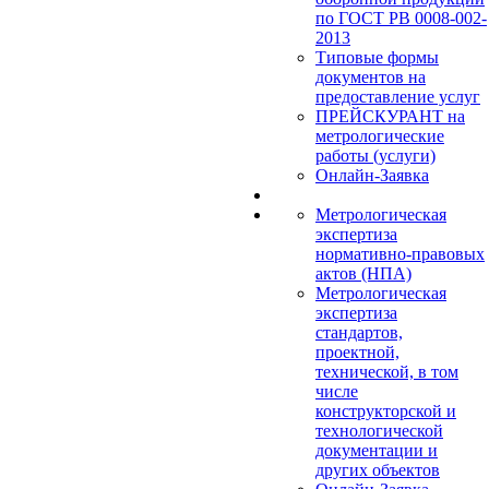
по ГОСТ РВ 0008-002-
2013
Типовые формы
документов на
предоставление услуг
ПРЕЙСКУРАНТ на
метрологические
работы (услуги)
Онлайн-Заявка
Метрологическая
экспертиза
нормативно-правовых
актов (НПА)
Метрологическая
экспертиза
стандартов,
проектной,
технической, в том
числе
конструкторской и
технологической
документации и
других объектов