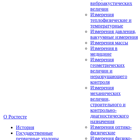
виброакустических
величин
Измерения
теплофизические и
температурные
Измерения давления,
вакуумные измерения
Измерения массы
Измерения в
медицине
Измерения
геометрических
величин и
неразрушающего
контроля
Измерения
механических
величин,
строительного и
контрольно-
диагностического
О Ростесте
назначения
Измерения оптико-
История
физические
Государственные
Измерения физико-
первичные эталоны