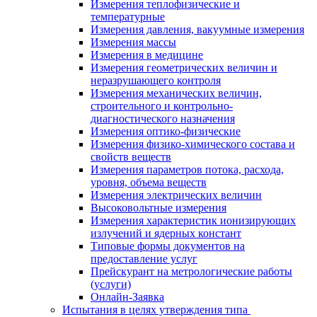
Измерения теплофизические и
температурные
Измерения давления, вакуумные измерения
Измерения массы
Измерения в медицине
Измерения геометрических величин и
неразрушающего контроля
Измерения механических величин,
строительного и контрольно-
диагностического назначения
Измерения оптико-физические
Измерения физико-химического состава и
свойств веществ
Измерения параметров потока, расхода,
уровня, объема веществ
Измерения электрических величин
Высоковольтные измерения
Измерения характеристик ионизирующих
излучений и ядерных констант
Типовые формы документов на
предоставление услуг
Прейскурант на метрологические работы
(услуги)
Онлайн-Заявка
Испытания в целях утверждения типа