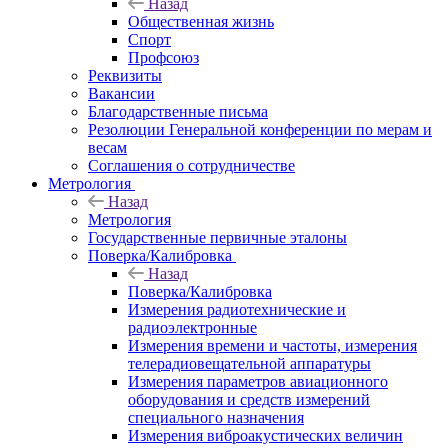
Назад
Общественная жизнь
Спорт
Профсоюз
Реквизиты
Вакансии
Благодарственные письма
Резолюции Генеральной конференции по мерам и
весам
Соглашения о сотрудничестве
Метрология
Назад
Метрология
Государственные первичные эталоны
Поверка/Калибровка
Назад
Поверка/Калибровка
Измерения радиотехнические и
радиоэлектронные
Измерения времени и частоты, измерения
телерадиовещательной аппаратуры
Измерения параметров авиационного
оборудования и средств измерений
специального назначения
Измерения виброакустических величин