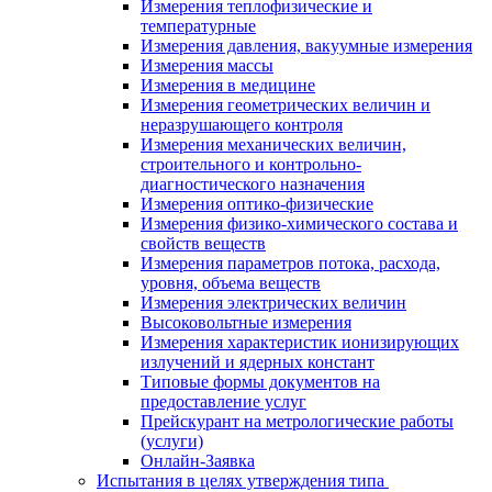
Измерения теплофизические и
температурные
Измерения давления, вакуумные измерения
Измерения массы
Измерения в медицине
Измерения геометрических величин и
неразрушающего контроля
Измерения механических величин,
строительного и контрольно-
диагностического назначения
Измерения оптико-физические
Измерения физико-химического состава и
свойств веществ
Измерения параметров потока, расхода,
уровня, объема веществ
Измерения электрических величин
Высоковольтные измерения
Измерения характеристик ионизирующих
излучений и ядерных констант
Типовые формы документов на
предоставление услуг
Прейскурант на метрологические работы
(услуги)
Онлайн-Заявка
Испытания в целях утверждения типа