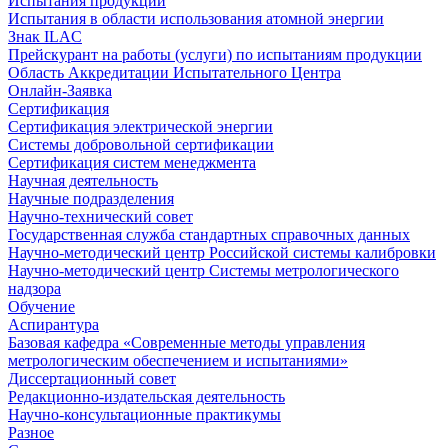
Испытания продукции
Испытания в области использования атомной энергии
Знак ILAC
Прейскурант на работы (услуги) по испытаниям продукции
Область Аккредитации Испытательного Центра
Онлайн-Заявка
Сертификация
Сертификация электрической энергии
Системы добровольной сертификации
Сертификация систем менеджмента
Научная деятельность
Научные подразделения
Научно-технический совет
Государственная служба стандартных справочных данных
Научно-методический центр Российской системы калибровки
Научно-методический центр Системы метрологического
надзора
Обучение
Аспирантура
Базовая кафедра «Современные методы управления
метрологическим обеспечением и испытаниями»
Диссертационный совет
Редакционно-издательская деятельность
Научно-консультационные практикумы
Разное