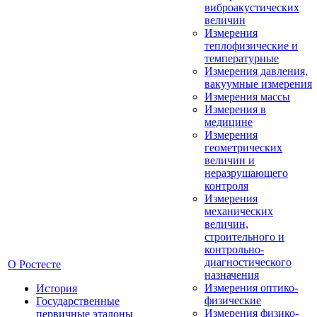
виброакустических
величин
Измерения
теплофизические и
температурные
Измерения давления,
вакуумные измерения
Измерения массы
Измерения в
медицине
Измерения
геометрических
величин и
неразрушающего
контроля
Измерения
механических
величин,
строительного и
контрольно-
диагностического
О Ростесте
назначения
Измерения оптико-
История
физические
Государственные
Измерения физико-
первичные эталоны