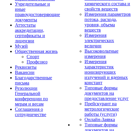
химического состава и
Учредительные и
свойств веществ
иные
Измерения параметров
правоудостоверяющие
потока, расхода,
документы
уровня, объема
Аттестаты
веществ
аккредитации,
Измерения
сертификаты и
электрических
лицензии
величин
Музей
Высоковольтные
Общественная жизнь
измерения
Спорт
Измерения
Профсоюз
характеристик
Реквизиты
ионизирующих
Вакансии
излучений и ядерных
Благодарственные
констант
письма
Типовые формы
Резолюции
документов на
Генеральной
предоставление услуг
конференции по
Прейскурант на
мерам и весам
метрологические
Соглашения о
работы (услуги)
сотрудничестве
Онлайн-Заявка
Типовые формы
документов на