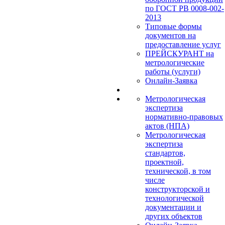
по ГОСТ РВ 0008-002-
2013
Типовые формы
документов на
предоставление услуг
ПРЕЙСКУРАНТ на
метрологические
работы (услуги)
Онлайн-Заявка
Метрологическая
экспертиза
нормативно-правовых
актов (НПА)
Метрологическая
экспертиза
стандартов,
проектной,
технической, в том
числе
конструкторской и
технологической
документации и
других объектов