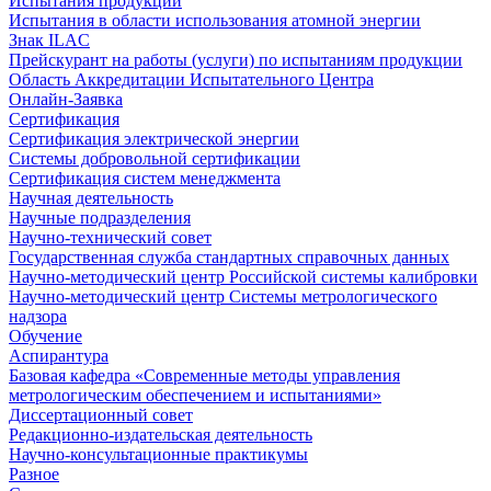
Испытания продукции
Испытания в области использования атомной энергии
Знак ILAC
Прейскурант на работы (услуги) по испытаниям продукции
Область Аккредитации Испытательного Центра
Онлайн-Заявка
Сертификация
Сертификация электрической энергии
Системы добровольной сертификации
Сертификация систем менеджмента
Научная деятельность
Научные подразделения
Научно-технический совет
Государственная служба стандартных справочных данных
Научно-методический центр Российской системы калибровки
Научно-методический центр Системы метрологического
надзора
Обучение
Аспирантура
Базовая кафедра «Современные методы управления
метрологическим обеспечением и испытаниями»
Диссертационный совет
Редакционно-издательская деятельность
Научно-консультационные практикумы
Разное