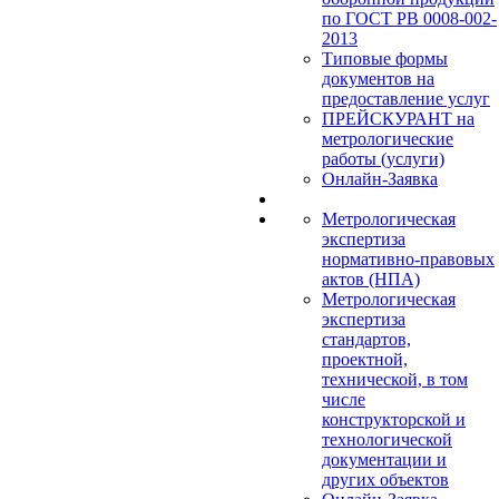
по ГОСТ РВ 0008-002-
2013
Типовые формы
документов на
предоставление услуг
ПРЕЙСКУРАНТ на
метрологические
работы (услуги)
Онлайн-Заявка
Метрологическая
экспертиза
нормативно-правовых
актов (НПА)
Метрологическая
экспертиза
стандартов,
проектной,
технической, в том
числе
конструкторской и
технологической
документации и
других объектов