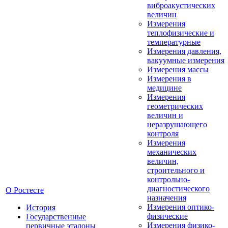
виброакустических
величин
Измерения
теплофизические и
температурные
Измерения давления,
вакуумные измерения
Измерения массы
Измерения в
медицине
Измерения
геометрических
величин и
неразрушающего
контроля
Измерения
механических
величин,
строительного и
контрольно-
диагностического
О Ростесте
назначения
Измерения оптико-
История
физические
Государственные
Измерения физико-
первичные эталоны