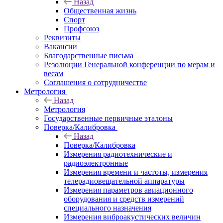
Назад
Общественная жизнь
Спорт
Профсоюз
Реквизиты
Вакансии
Благодарственные письма
Резолюции Генеральной конференции по мерам и
весам
Соглашения о сотрудничестве
Метрология
Назад
Метрология
Государственные первичные эталоны
Поверка/Калибровка
Назад
Поверка/Калибровка
Измерения радиотехнические и
радиоэлектронные
Измерения времени и частоты, измерения
телерадиовещательной аппаратуры
Измерения параметров авиационного
оборудования и средств измерений
специального назначения
Измерения виброакустических величин