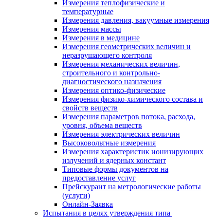
Измерения теплофизические и
температурные
Измерения давления, вакуумные измерения
Измерения массы
Измерения в медицине
Измерения геометрических величин и
неразрушающего контроля
Измерения механических величин,
строительного и контрольно-
диагностического назначения
Измерения оптико-физические
Измерения физико-химического состава и
свойств веществ
Измерения параметров потока, расхода,
уровня, объема веществ
Измерения электрических величин
Высоковольтные измерения
Измерения характеристик ионизирующих
излучений и ядерных констант
Типовые формы документов на
предоставление услуг
Прейскурант на метрологические работы
(услуги)
Онлайн-Заявка
Испытания в целях утверждения типа