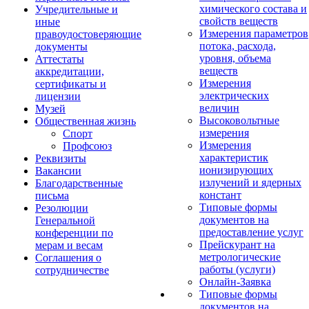
химического состава и
Учредительные и
свойств веществ
иные
Измерения параметров
правоудостоверяющие
потока, расхода,
документы
уровня, объема
Аттестаты
веществ
аккредитации,
Измерения
сертификаты и
электрических
лицензии
величин
Музей
Высоковольтные
Общественная жизнь
измерения
Спорт
Измерения
Профсоюз
характеристик
Реквизиты
ионизирующих
Вакансии
излучений и ядерных
Благодарственные
констант
письма
Типовые формы
Резолюции
документов на
Генеральной
предоставление услуг
конференции по
Прейскурант на
мерам и весам
метрологические
Соглашения о
работы (услуги)
сотрудничестве
Онлайн-Заявка
Типовые формы
документов на