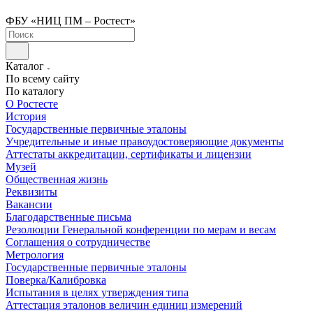
ФБУ «НИЦ ПМ – Ростест»
Каталог
По всему сайту
По каталогу
О Ростесте
История
Государственные первичные эталоны
Учредительные и иные правоудостоверяющие документы
Аттестаты аккредитации, сертификаты и лицензии
Музей
Общественная жизнь
Реквизиты
Вакансии
Благодарственные письма
Резолюции Генеральной конференции по мерам и весам
Соглашения о сотрудничестве
Метрология
Государственные первичные эталоны
Поверка/Калибровка
Испытания в целях утверждения типа
Аттестация эталонов величин единиц измерений