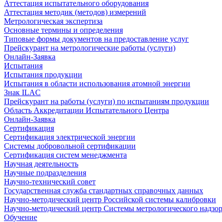
Аттестация испытательного оборудования
Аттестация методик (методов) измерений
Метрологическая экспертиза
Основные термины и определения
Типовые формы документов на предоставление услуг
Прейскурант на метрологические работы (услуги)
Онлайн-Заявка
Испытания
Испытания продукции
Испытания в области использования атомной энергии
Знак ILAC
Прейскурант на работы (услуги) по испытаниям продукции
Область Аккредитации Испытательного Центра
Онлайн-Заявка
Сертификация
Сертификация электрической энергии
Системы добровольной сертификации
Сертификация систем менеджмента
Научная деятельность
Научные подразделения
Научно-технический совет
Государственная служба стандартных справочных данных
Научно-методический центр Российской системы калибровки
Научно-методический центр Системы метрологического надзо
Обучение