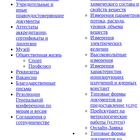
химического состава и
Учредительные и
свойств веществ
иные
Измерения параметров
правоудостоверяющие
потока, расхода,
документы
уровня, объема
Аттестаты
веществ
аккредитации,
Измерения
сертификаты и
электрических
лицензии
величин
Музей
Высоковольтные
Общественная жизнь
измерения
Спорт
Измерения
Профсоюз
характеристик
Реквизиты
ионизирующих
Вакансии
излучений и ядерных
Благодарственные
констант
письма
Типовые формы
Резолюции
документов на
Генеральной
предоставление услуг
конференции по
Прейскурант на
мерам и весам
метрологические
Соглашения о
работы (услуги)
сотрудничестве
Онлайн-Заявка
Типовые формы
документов на