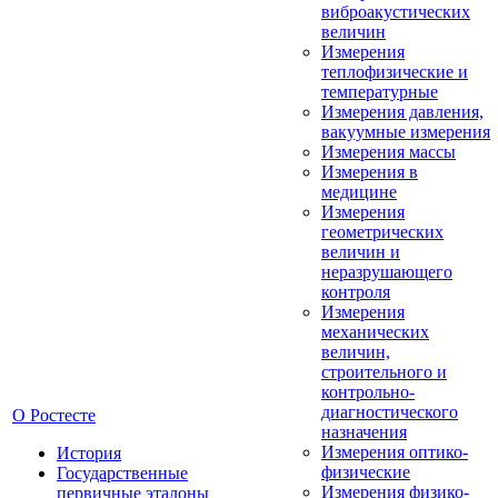
виброакустических
величин
Измерения
теплофизические и
температурные
Измерения давления,
вакуумные измерения
Измерения массы
Измерения в
медицине
Измерения
геометрических
величин и
неразрушающего
контроля
Измерения
механических
величин,
строительного и
контрольно-
диагностического
О Ростесте
назначения
Измерения оптико-
История
физические
Государственные
Измерения физико-
первичные эталоны