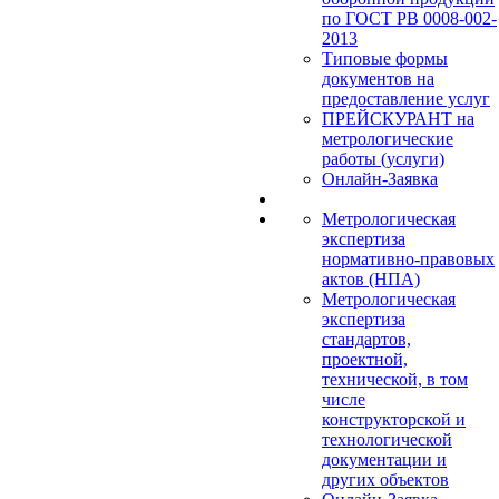
по ГОСТ РВ 0008-002-
2013
Типовые формы
документов на
предоставление услуг
ПРЕЙСКУРАНТ на
метрологические
работы (услуги)
Онлайн-Заявка
Метрологическая
экспертиза
нормативно-правовых
актов (НПА)
Метрологическая
экспертиза
стандартов,
проектной,
технической, в том
числе
конструкторской и
технологической
документации и
других объектов