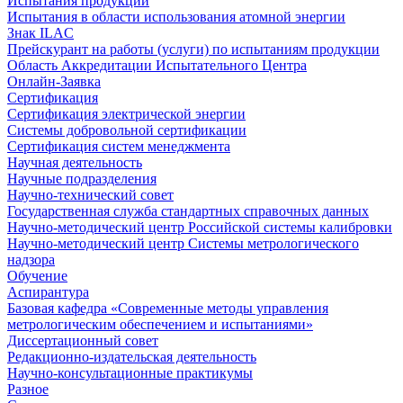
Испытания продукции
Испытания в области использования атомной энергии
Знак ILAC
Прейскурант на работы (услуги) по испытаниям продукции
Область Аккредитации Испытательного Центра
Онлайн-Заявка
Сертификация
Сертификация электрической энергии
Системы добровольной сертификации
Сертификация систем менеджмента
Научная деятельность
Научные подразделения
Научно-технический совет
Государственная служба стандартных справочных данных
Научно-методический центр Российской системы калибровки
Научно-методический центр Системы метрологического
надзора
Обучение
Аспирантура
Базовая кафедра «Современные методы управления
метрологическим обеспечением и испытаниями»
Диссертационный совет
Редакционно-издательская деятельность
Научно-консультационные практикумы
Разное