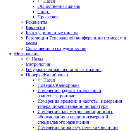
Назад
Общественная жизнь
Спорт
Профсоюз
Реквизиты
Вакансии
Благодарственные письма
Резолюции Генеральной конференции по мерам и
весам
Соглашения о сотрудничестве
Метрология
Назад
Метрология
Государственные первичные эталоны
Поверка/Калибровка
Назад
Поверка/Калибровка
Измерения радиотехнические и
радиоэлектронные
Измерения времени и частоты, измерения
телерадиовещательной аппаратуры
Измерения параметров авиационного
оборудования и средств измерений
специального назначения
Измерения виброакустических величин