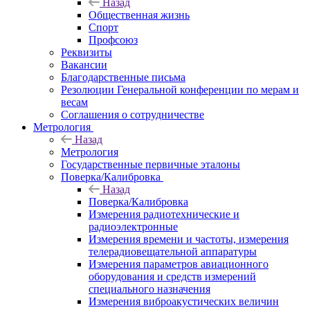
Назад
Общественная жизнь
Спорт
Профсоюз
Реквизиты
Вакансии
Благодарственные письма
Резолюции Генеральной конференции по мерам и
весам
Соглашения о сотрудничестве
Метрология
Назад
Метрология
Государственные первичные эталоны
Поверка/Калибровка
Назад
Поверка/Калибровка
Измерения радиотехнические и
радиоэлектронные
Измерения времени и частоты, измерения
телерадиовещательной аппаратуры
Измерения параметров авиационного
оборудования и средств измерений
специального назначения
Измерения виброакустических величин