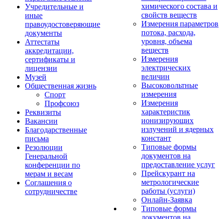
химического состава и
Учредительные и
свойств веществ
иные
Измерения параметров
правоудостоверяющие
потока, расхода,
документы
уровня, объема
Аттестаты
веществ
аккредитации,
Измерения
сертификаты и
электрических
лицензии
величин
Музей
Высоковольтные
Общественная жизнь
измерения
Спорт
Измерения
Профсоюз
характеристик
Реквизиты
ионизирующих
Вакансии
излучений и ядерных
Благодарственные
констант
письма
Типовые формы
Резолюции
документов на
Генеральной
предоставление услуг
конференции по
Прейскурант на
мерам и весам
метрологические
Соглашения о
работы (услуги)
сотрудничестве
Онлайн-Заявка
Типовые формы
документов на