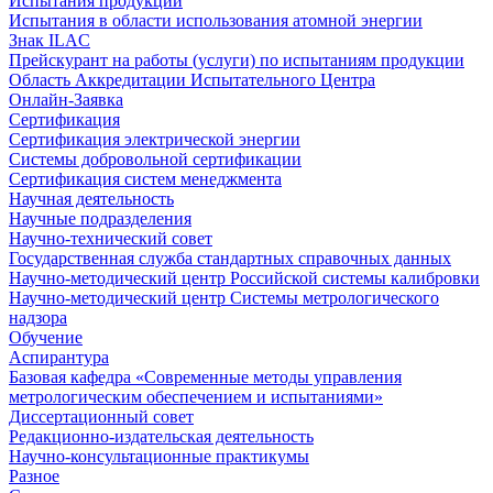
Испытания продукции
Испытания в области использования атомной энергии
Знак ILAC
Прейскурант на работы (услуги) по испытаниям продукции
Область Аккредитации Испытательного Центра
Онлайн-Заявка
Сертификация
Сертификация электрической энергии
Системы добровольной сертификации
Сертификация систем менеджмента
Научная деятельность
Научные подразделения
Научно-технический совет
Государственная служба стандартных справочных данных
Научно-методический центр Российской системы калибровки
Научно-методический центр Системы метрологического
надзора
Обучение
Аспирантура
Базовая кафедра «Современные методы управления
метрологическим обеспечением и испытаниями»
Диссертационный совет
Редакционно-издательская деятельность
Научно-консультационные практикумы
Разное