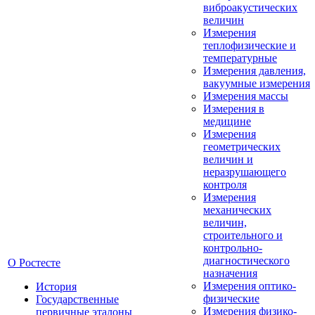
виброакустических
величин
Измерения
теплофизические и
температурные
Измерения давления,
вакуумные измерения
Измерения массы
Измерения в
медицине
Измерения
геометрических
величин и
неразрушающего
контроля
Измерения
механических
величин,
строительного и
контрольно-
диагностического
О Ростесте
назначения
Измерения оптико-
История
физические
Государственные
Измерения физико-
первичные эталоны