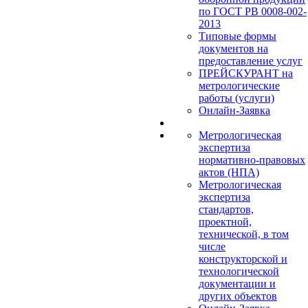
по ГОСТ РВ 0008-002-
2013
Типовые формы
документов на
предоставление услуг
ПРЕЙСКУРАНТ на
метрологические
работы (услуги)
Онлайн-Заявка
Метрологическая
экспертиза
нормативно-правовых
актов (НПА)
Метрологическая
экспертиза
стандартов,
проектной,
технической, в том
числе
конструкторской и
технологической
документации и
других объектов