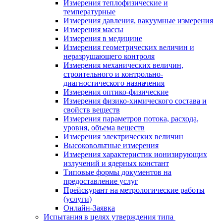
Измерения теплофизические и
температурные
Измерения давления, вакуумные измерения
Измерения массы
Измерения в медицине
Измерения геометрических величин и
неразрушающего контроля
Измерения механических величин,
строительного и контрольно-
диагностического назначения
Измерения оптико-физические
Измерения физико-химического состава и
свойств веществ
Измерения параметров потока, расхода,
уровня, объема веществ
Измерения электрических величин
Высоковольтные измерения
Измерения характеристик ионизирующих
излучений и ядерных констант
Типовые формы документов на
предоставление услуг
Прейскурант на метрологические работы
(услуги)
Онлайн-Заявка
Испытания в целях утверждения типа