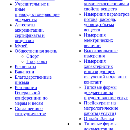
химического состава и
Учредительные и
свойств веществ
иные
Измерения параметров
правоудостоверяющие
потока, расхода,
документы
уровня, объема
Аттестаты
веществ
аккредитации,
Измерения
сертификаты и
электрических
лицензии
величин
Музей
Высоковольтные
Общественная жизнь
измерения
Спорт
Измерения
Профсоюз
характеристик
Реквизиты
ионизирующих
Вакансии
излучений и ядерных
Благодарственные
констант
письма
Типовые формы
Резолюции
документов на
Генеральной
предоставление услуг
конференции по
Прейскурант на
мерам и весам
метрологические
Соглашения о
работы (услуги)
сотрудничестве
Онлайн-Заявка
Типовые формы
документов на