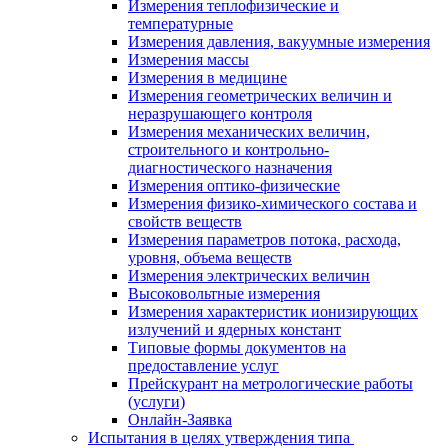
Измерения теплофизические и
температурные
Измерения давления, вакуумные измерения
Измерения массы
Измерения в медицине
Измерения геометрических величин и
неразрушающего контроля
Измерения механических величин,
строительного и контрольно-
диагностического назначения
Измерения оптико-физические
Измерения физико-химического состава и
свойств веществ
Измерения параметров потока, расхода,
уровня, объема веществ
Измерения электрических величин
Высоковольтные измерения
Измерения характеристик ионизирующих
излучений и ядерных констант
Типовые формы документов на
предоставление услуг
Прейскурант на метрологические работы
(услуги)
Онлайн-Заявка
Испытания в целях утверждения типа