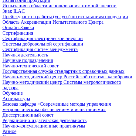
Испытания продукции
Испытания в области использования атомной энергии
Знак ILAC
Прейскурант на работы (услуги) по испытаниям продукции
Область Аккредитации Испытательного Центра
Онлайн-Заявка
Сертификация
Сертификация электрической энергии
Системы добровольной сертификации
Сертификация систем менеджмента
Научная деятельность
Научные подразделения
Научно-технический совет
Государственная служба стандартных справочных данных
Научно-методический центр Российской системы калибровки
Научно-методический центр Системы метрологического
надзора
Обучение
Аспирантура
Базовая кафедра «Современные методы управления
метрологическим обеспечением и испытаниями»
Диссертационный совет
Редакционно-издательская деятельность
Научно-консультационные практикумы
Разное