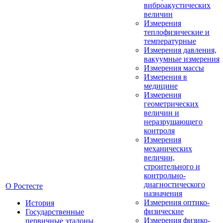
виброакустических
величин
Измерения
теплофизические и
температурные
Измерения давления,
вакуумные измерения
Измерения массы
Измерения в
медицине
Измерения
геометрических
величин и
неразрушающего
контроля
Измерения
механических
величин,
строительного и
контрольно-
диагностического
О Ростесте
назначения
Измерения оптико-
История
физические
Государственные
Измерения физико-
первичные эталоны