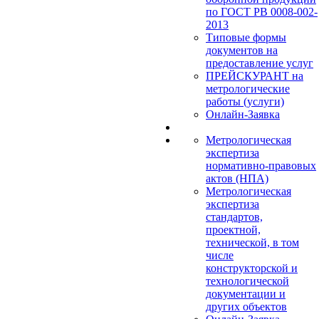
по ГОСТ РВ 0008-002-
2013
Типовые формы
документов на
предоставление услуг
ПРЕЙСКУРАНТ на
метрологические
работы (услуги)
Онлайн-Заявка
Метрологическая
экспертиза
нормативно-правовых
актов (НПА)
Метрологическая
экспертиза
стандартов,
проектной,
технической, в том
числе
конструкторской и
технологической
документации и
других объектов