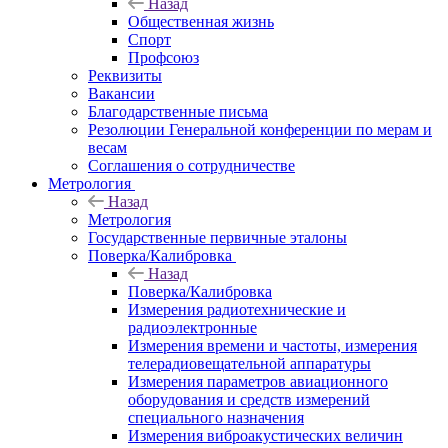
Назад
Общественная жизнь
Спорт
Профсоюз
Реквизиты
Вакансии
Благодарственные письма
Резолюции Генеральной конференции по мерам и
весам
Соглашения о сотрудничестве
Метрология
Назад
Метрология
Государственные первичные эталоны
Поверка/Калибровка
Назад
Поверка/Калибровка
Измерения радиотехнические и
радиоэлектронные
Измерения времени и частоты, измерения
телерадиовещательной аппаратуры
Измерения параметров авиационного
оборудования и средств измерений
специального назначения
Измерения виброакустических величин