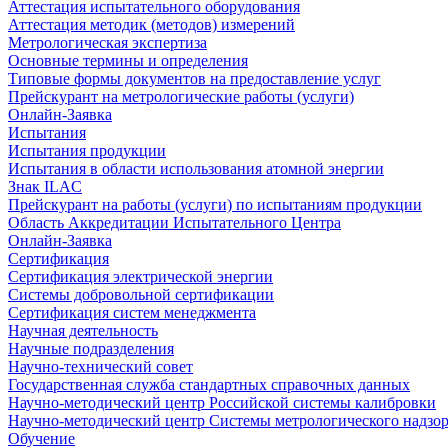
Аттестация испытательного оборудования
Аттестация методик (методов) измерений
Метрологическая экспертиза
Основные термины и определения
Типовые формы документов на предоставление услуг
Прейскурант на метрологические работы (услуги)
Онлайн-Заявка
Испытания
Испытания продукции
Испытания в области использования атомной энергии
Знак ILAC
Прейскурант на работы (услуги) по испытаниям продукции
Область Аккредитации Испытательного Центра
Онлайн-Заявка
Сертификация
Сертификация электрической энергии
Системы добровольной сертификации
Сертификация систем менеджмента
Научная деятельность
Научные подразделения
Научно-технический совет
Государственная служба стандартных справочных данных
Научно-методический центр Российской системы калибровки
Научно-методический центр Системы метрологического надзо
Обучение