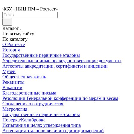
ФБУ «НИЦ ПМ – Ростест»
Каталог
По всему сайту
По каталогу
О Ростесте
История
Государственные первичные эталоны
Учредительные и иные правоудостоверяющие документы
Аттестаты аккредитации, сертификаты и лицензии
Музей
Общественная жизнь
Реквизиты
Вакансии
Благодарственные письма
Резолюции Генеральной конференции по мерам и весам
Соглашения о сотрудничестве
Метрология
Государственные первичные эталоны
Поверка/Калибровка
Испытания в целях утверждения типа
Аттестация эталонов величин единиц измерений