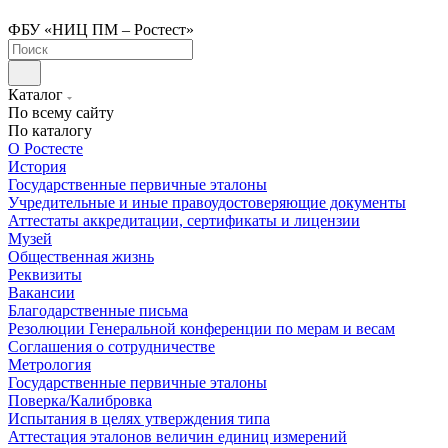
ФБУ «НИЦ ПМ – Ростест»
Каталог
По всему сайту
По каталогу
О Ростесте
История
Государственные первичные эталоны
Учредительные и иные правоудостоверяющие документы
Аттестаты аккредитации, сертификаты и лицензии
Музей
Общественная жизнь
Реквизиты
Вакансии
Благодарственные письма
Резолюции Генеральной конференции по мерам и весам
Соглашения о сотрудничестве
Метрология
Государственные первичные эталоны
Поверка/Калибровка
Испытания в целях утверждения типа
Аттестация эталонов величин единиц измерений