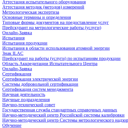
Аттестация испытательного оборудования
Аттестация методик (методов) измерений
Метрологическая экспертиза
Основные термины и определения
Типовые формы документов на предоставление услуг
Прейскурант на метрологические работы (услуги)
Онлайн-Заявка
Испытания
Испытания продукции
Испытания в области использования атомной энергии
Знак ILAC
Прейскурант на работы (услуги) по испытаниям продукции
Область Аккредитации Испытательного Центра
Онлайн-Заявка
Сертификация
Сертификация электрической энергии
Системы добровольной сертификации
Сертификация систем менеджмента
Научная деятельность
Научные подразделения
Научно-технический совет
Государственная служба стандартных справочных данных
Научно-методический центр Российской системы калибровки
Научно-методический центр Системы метрологического надзо
Обучение