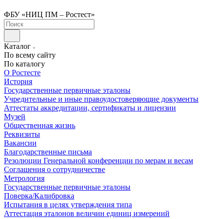
ФБУ «НИЦ ПМ – Ростест»
Каталог
По всему сайту
По каталогу
О Ростесте
История
Государственные первичные эталоны
Учредительные и иные правоудостоверяющие документы
Аттестаты аккредитации, сертификаты и лицензии
Музей
Общественная жизнь
Реквизиты
Вакансии
Благодарственные письма
Резолюции Генеральной конференции по мерам и весам
Соглашения о сотрудничестве
Метрология
Государственные первичные эталоны
Поверка/Калибровка
Испытания в целях утверждения типа
Аттестация эталонов величин единиц измерений