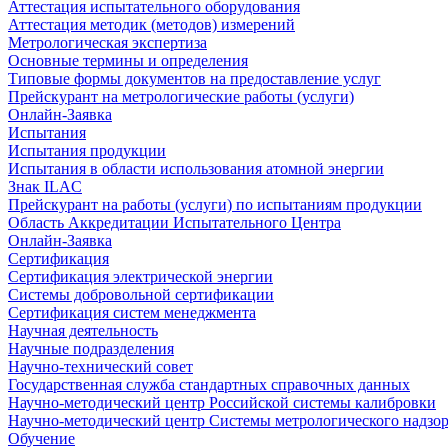
Аттестация испытательного оборудования
Аттестация методик (методов) измерений
Метрологическая экспертиза
Основные термины и определения
Типовые формы документов на предоставление услуг
Прейскурант на метрологические работы (услуги)
Онлайн-Заявка
Испытания
Испытания продукции
Испытания в области использования атомной энергии
Знак ILAC
Прейскурант на работы (услуги) по испытаниям продукции
Область Аккредитации Испытательного Центра
Онлайн-Заявка
Сертификация
Сертификация электрической энергии
Системы добровольной сертификации
Сертификация систем менеджмента
Научная деятельность
Научные подразделения
Научно-технический совет
Государственная служба стандартных справочных данных
Научно-методический центр Российской системы калибровки
Научно-методический центр Системы метрологического надзо
Обучение