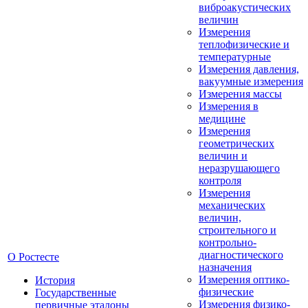
виброакустических
величин
Измерения
теплофизические и
температурные
Измерения давления,
вакуумные измерения
Измерения массы
Измерения в
медицине
Измерения
геометрических
величин и
неразрушающего
контроля
Измерения
механических
величин,
строительного и
контрольно-
диагностического
О Ростесте
назначения
Измерения оптико-
История
физические
Государственные
Измерения физико-
первичные эталоны