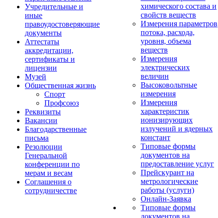
химического состава и
Учредительные и
свойств веществ
иные
Измерения параметров
правоудостоверяющие
потока, расхода,
документы
уровня, объема
Аттестаты
веществ
аккредитации,
Измерения
сертификаты и
электрических
лицензии
величин
Музей
Высоковольтные
Общественная жизнь
измерения
Спорт
Измерения
Профсоюз
характеристик
Реквизиты
ионизирующих
Вакансии
излучений и ядерных
Благодарственные
констант
письма
Типовые формы
Резолюции
документов на
Генеральной
предоставление услуг
конференции по
Прейскурант на
мерам и весам
метрологические
Соглашения о
работы (услуги)
сотрудничестве
Онлайн-Заявка
Типовые формы
документов на