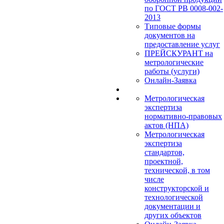
по ГОСТ РВ 0008-002-
2013
Типовые формы
документов на
предоставление услуг
ПРЕЙСКУРАНТ на
метрологические
работы (услуги)
Онлайн-Заявка
Метрологическая
экспертиза
нормативно-правовых
актов (НПА)
Метрологическая
экспертиза
стандартов,
проектной,
технической, в том
числе
конструкторской и
технологической
документации и
других объектов