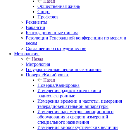
Назад
Общественная жизнь
Спорт
Профсоюз
Реквизиты
Вакансии
Благодарственные письма
Резолюции Генеральной конференции по мерам и
весам
Соглашения о сотрудничестве
Метрология
Назад
Метрология
Государственные первичные эталоны
Поверка/Калибровка
Назад
Поверка/Калибровка
Измерения радиотехнические и
радиоэлектронные
Измерения времени и частоты, измерения
телерадиовещательной аппаратуры
Измерения параметров авиационного
оборудования и средств измерений
специального назначения
Измерения виброакустических величин