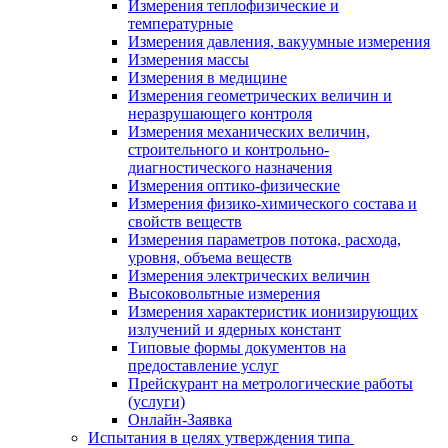
Измерения теплофизические и
температурные
Измерения давления, вакуумные измерения
Измерения массы
Измерения в медицине
Измерения геометрических величин и
неразрушающего контроля
Измерения механических величин,
строительного и контрольно-
диагностического назначения
Измерения оптико-физические
Измерения физико-химического состава и
свойств веществ
Измерения параметров потока, расхода,
уровня, объема веществ
Измерения электрических величин
Высоковольтные измерения
Измерения характеристик ионизирующих
излучений и ядерных констант
Типовые формы документов на
предоставление услуг
Прейскурант на метрологические работы
(услуги)
Онлайн-Заявка
Испытания в целях утверждения типа