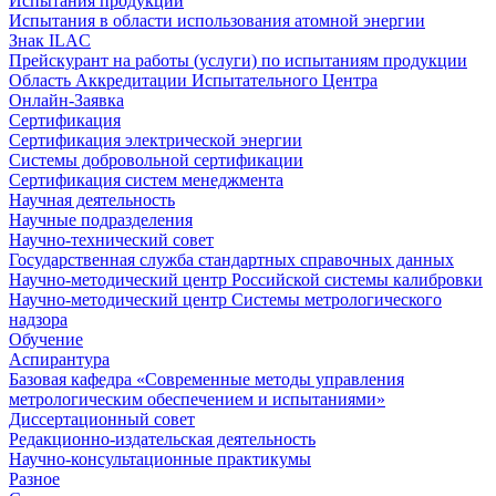
Испытания продукции
Испытания в области использования атомной энергии
Знак ILAC
Прейскурант на работы (услуги) по испытаниям продукции
Область Аккредитации Испытательного Центра
Онлайн-Заявка
Сертификация
Сертификация электрической энергии
Системы добровольной сертификации
Сертификация систем менеджмента
Научная деятельность
Научные подразделения
Научно-технический совет
Государственная служба стандартных справочных данных
Научно-методический центр Российской системы калибровки
Научно-методический центр Системы метрологического
надзора
Обучение
Аспирантура
Базовая кафедра «Современные методы управления
метрологическим обеспечением и испытаниями»
Диссертационный совет
Редакционно-издательская деятельность
Научно-консультационные практикумы
Разное