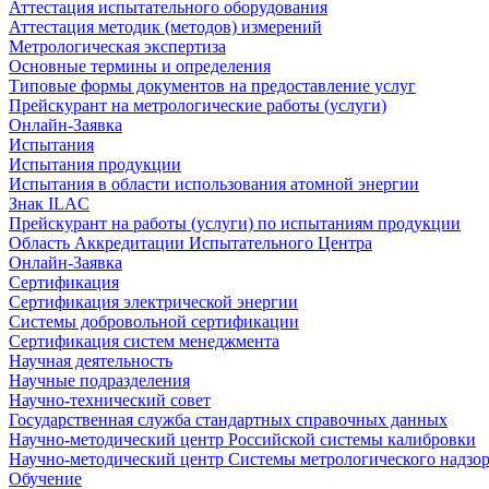
Аттестация испытательного оборудования
Аттестация методик (методов) измерений
Метрологическая экспертиза
Основные термины и определения
Типовые формы документов на предоставление услуг
Прейскурант на метрологические работы (услуги)
Онлайн-Заявка
Испытания
Испытания продукции
Испытания в области использования атомной энергии
Знак ILAC
Прейскурант на работы (услуги) по испытаниям продукции
Область Аккредитации Испытательного Центра
Онлайн-Заявка
Сертификация
Сертификация электрической энергии
Системы добровольной сертификации
Сертификация систем менеджмента
Научная деятельность
Научные подразделения
Научно-технический совет
Государственная служба стандартных справочных данных
Научно-методический центр Российской системы калибровки
Научно-методический центр Системы метрологического надзо
Обучение