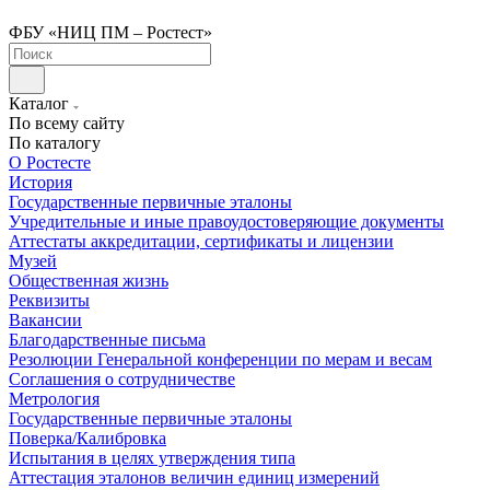
ФБУ «НИЦ ПМ – Ростест»
Каталог
По всему сайту
По каталогу
О Ростесте
История
Государственные первичные эталоны
Учредительные и иные правоудостоверяющие документы
Аттестаты аккредитации, сертификаты и лицензии
Музей
Общественная жизнь
Реквизиты
Вакансии
Благодарственные письма
Резолюции Генеральной конференции по мерам и весам
Соглашения о сотрудничестве
Метрология
Государственные первичные эталоны
Поверка/Калибровка
Испытания в целях утверждения типа
Аттестация эталонов величин единиц измерений