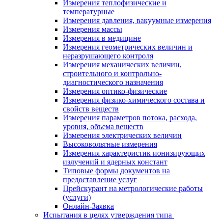
Измерения теплофизические и
температурные
Измерения давления, вакуумные измерения
Измерения массы
Измерения в медицине
Измерения геометрических величин и
неразрушающего контроля
Измерения механических величин,
строительного и контрольно-
диагностического назначения
Измерения оптико-физические
Измерения физико-химического состава и
свойств веществ
Измерения параметров потока, расхода,
уровня, объема веществ
Измерения электрических величин
Высоковольтные измерения
Измерения характеристик ионизирующих
излучений и ядерных констант
Типовые формы документов на
предоставление услуг
Прейскурант на метрологические работы
(услуги)
Онлайн-Заявка
Испытания в целях утверждения типа