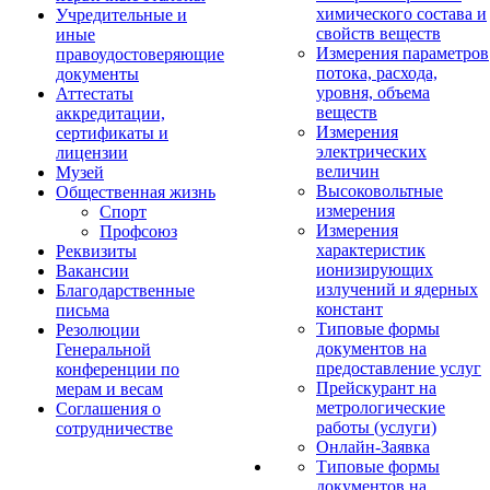
химического состава и
Учредительные и
свойств веществ
иные
Измерения параметров
правоудостоверяющие
потока, расхода,
документы
уровня, объема
Аттестаты
веществ
аккредитации,
Измерения
сертификаты и
электрических
лицензии
величин
Музей
Высоковольтные
Общественная жизнь
измерения
Спорт
Измерения
Профсоюз
характеристик
Реквизиты
ионизирующих
Вакансии
излучений и ядерных
Благодарственные
констант
письма
Типовые формы
Резолюции
документов на
Генеральной
предоставление услуг
конференции по
Прейскурант на
мерам и весам
метрологические
Соглашения о
работы (услуги)
сотрудничестве
Онлайн-Заявка
Типовые формы
документов на