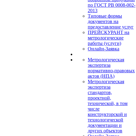
по ГОСТ РВ 0008-002-
2013
Типовые формы
документов на
предоставление услуг
ПРЕЙСКУРАНТ на
метрологические
работы (услуги)
Онлайн-Заявка
Метрологическая
экспертиза
нормативно-правовых
актов (НПА)
Метрологическая
экспертиза
стандартов,
проектной,
технической, в том
числе
конструкторской и
технологической
документации и
других объектов