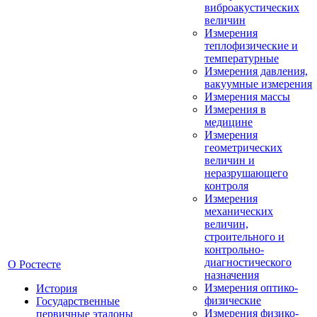
виброакустических
величин
Измерения
теплофизические и
температурные
Измерения давления,
вакуумные измерения
Измерения массы
Измерения в
медицине
Измерения
геометрических
величин и
неразрушающего
контроля
Измерения
механических
величин,
строительного и
контрольно-
диагностического
О Ростесте
назначения
Измерения оптико-
История
физические
Государственные
Измерения физико-
первичные эталоны