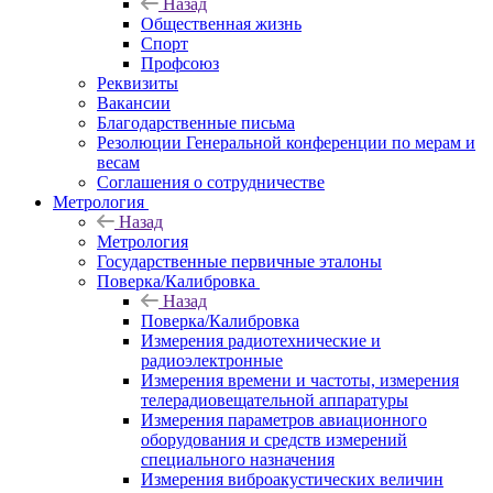
Назад
Общественная жизнь
Спорт
Профсоюз
Реквизиты
Вакансии
Благодарственные письма
Резолюции Генеральной конференции по мерам и
весам
Соглашения о сотрудничестве
Метрология
Назад
Метрология
Государственные первичные эталоны
Поверка/Калибровка
Назад
Поверка/Калибровка
Измерения радиотехнические и
радиоэлектронные
Измерения времени и частоты, измерения
телерадиовещательной аппаратуры
Измерения параметров авиационного
оборудования и средств измерений
специального назначения
Измерения виброакустических величин