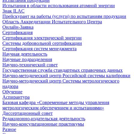
Испытания продукции
Испытания в области использования атомной энергии
Знак ILAC
Прейскурант на работы (услуги) по испытаниям продукции
Область Аккредитации Испытательного Центра
Онлайн-Заявка
Сертификация
Сертификация электрической энергии
Системы добровольной сертификации
Сертификация систем менеджмента
Научная деятельность
Научные подразделения
Научно-технический совет
Государственная служба стандартных справочных данных
Научно-методический центр Российской системы калибровки
Научно-методический центр Системы метрологического
надзора
Обучение
Аспирантура
Базовая кафедра «Современные методы управления
метрологическим обеспечением и испытаниями»
Диссертационный совет
Редакционно-издательская деятельность
Научно-консультационные практикумы
Разное