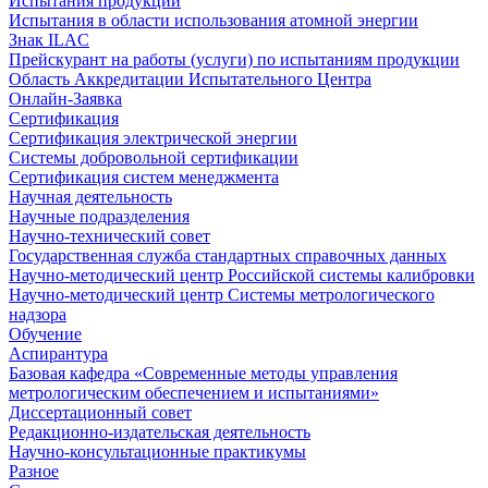
Испытания продукции
Испытания в области использования атомной энергии
Знак ILAC
Прейскурант на работы (услуги) по испытаниям продукции
Область Аккредитации Испытательного Центра
Онлайн-Заявка
Сертификация
Сертификация электрической энергии
Системы добровольной сертификации
Сертификация систем менеджмента
Научная деятельность
Научные подразделения
Научно-технический совет
Государственная служба стандартных справочных данных
Научно-методический центр Российской системы калибровки
Научно-методический центр Системы метрологического
надзора
Обучение
Аспирантура
Базовая кафедра «Современные методы управления
метрологическим обеспечением и испытаниями»
Диссертационный совет
Редакционно-издательская деятельность
Научно-консультационные практикумы
Разное