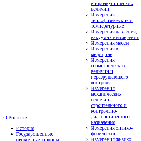
виброакустических
величин
Измерения
теплофизические и
температурные
Измерения давления,
вакуумные измерения
Измерения массы
Измерения в
медицине
Измерения
геометрических
величин и
неразрушающего
контроля
Измерения
механических
величин,
строительного и
контрольно-
диагностического
О Ростесте
назначения
Измерения оптико-
История
физические
Государственные
Измерения физико-
первичные эталоны