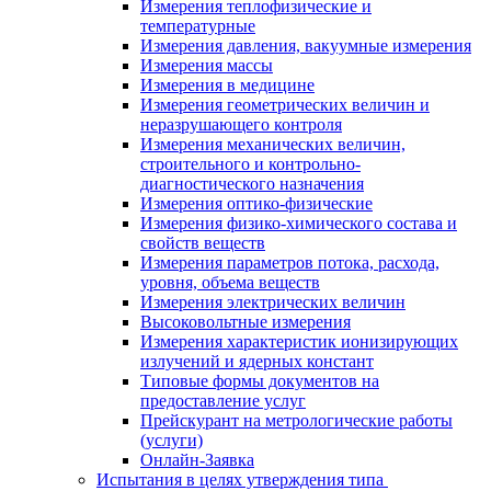
Измерения теплофизические и
температурные
Измерения давления, вакуумные измерения
Измерения массы
Измерения в медицине
Измерения геометрических величин и
неразрушающего контроля
Измерения механических величин,
строительного и контрольно-
диагностического назначения
Измерения оптико-физические
Измерения физико-химического состава и
свойств веществ
Измерения параметров потока, расхода,
уровня, объема веществ
Измерения электрических величин
Высоковольтные измерения
Измерения характеристик ионизирующих
излучений и ядерных констант
Типовые формы документов на
предоставление услуг
Прейскурант на метрологические работы
(услуги)
Онлайн-Заявка
Испытания в целях утверждения типа