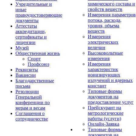
химического состава и
Учредительные и
свойств веществ
иные
Измерения параметров
правоудостоверяющие
потока, расхода,
документы
уровня, объема
Аттестаты
веществ
аккредитации,
Измерения
сертификаты и
электрических
лицензии
величин
Музей
Высоковольтные
Общественная жизнь
измерения
Спорт
Измерения
Профсоюз
характеристик
Реквизиты
ионизирующих
Вакансии
излучений и ядерных
Благодарственные
констант
письма
Типовые формы
Резолюции
документов на
Генеральной
предоставление услуг
конференции по
Прейскурант на
мерам и весам
метрологические
Соглашения о
работы (услуги)
сотрудничестве
Онлайн-Заявка
Типовые формы
документов на