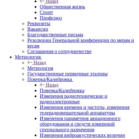
Назад
Общественная жизнь
Спорт
Профсоюз
Реквизиты
Вакансии
Благодарственные письма
Резолюции Генеральной конференции по мерам и
весам
Соглашения о сотрудничестве
Метрология
Назад
Метрология
Государственные первичные эталоны
Поверка/Калибровка
Назад
Поверка/Калибровка
Измерения радиотехнические и
радиоэлектронные
Измерения времени и частоты, измерения
телерадиовещательной аппаратуры
Измерения параметров авиационного
оборудования и средств измерений
специального назначения
Измерения виброакустических величин