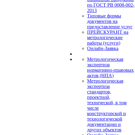
по ГОСТ РВ 0008-002-
2013
Типовые формы
документов на
предоставление услуг
ПРЕЙСКУРАНТ на
метрологические
работы (услуги)
Онлайн-Заявка
Метрологическая
экспертиза
нормативно-правовых
актов (НПА)
Метрологическая
экспертиза
стандартов,
проектной,
технической, в том
числе
конструкторской и
технологической
документации и
других объектов