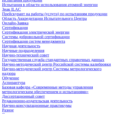
Испытания продукции
Испытания в области использования атомной энергии
Знак ILAC
Прейскурант на работы (услуги) по испытаниям продукции
Область Аккредитации Испытательного Центра
Онлайн-Заявка
Сертификация
Сертификация электрической энергии
Системы добровольной сертификации
Сертификация систем менеджмента
Научная деятельность
Научные подразделения
Научно-технический совет
Государственная служба стандартных справочных данных
Научно-методический центр Российской системы калибровки
Научно-методический центр Системы метрологического
надзора
Обучение
Аспирантура
Базовая кафедра «Современные методы управления
метрологическим обеспечением и испытаниями»
Диссертационный совет
Редакционно-издательская деятельность
Научно-консультационные практикумы
Разное