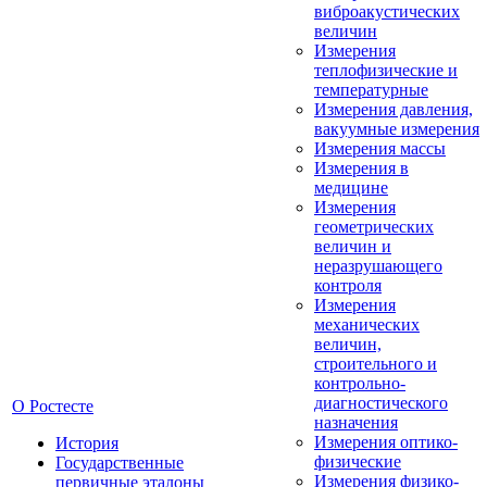
виброакустических
величин
Измерения
теплофизические и
температурные
Измерения давления,
вакуумные измерения
Измерения массы
Измерения в
медицине
Измерения
геометрических
величин и
неразрушающего
контроля
Измерения
механических
величин,
строительного и
контрольно-
диагностического
О Ростесте
назначения
Измерения оптико-
История
физические
Государственные
Измерения физико-
первичные эталоны