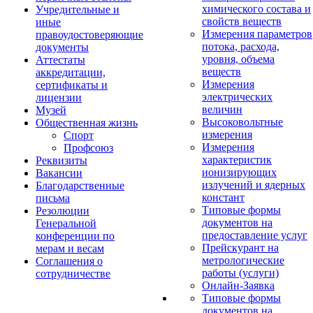
химического состава и
Учредительные и
свойств веществ
иные
Измерения параметров
правоудостоверяющие
потока, расхода,
документы
уровня, объема
Аттестаты
веществ
аккредитации,
Измерения
сертификаты и
электрических
лицензии
величин
Музей
Высоковольтные
Общественная жизнь
измерения
Спорт
Измерения
Профсоюз
характеристик
Реквизиты
ионизирующих
Вакансии
излучений и ядерных
Благодарственные
констант
письма
Типовые формы
Резолюции
документов на
Генеральной
предоставление услуг
конференции по
Прейскурант на
мерам и весам
метрологические
Соглашения о
работы (услуги)
сотрудничестве
Онлайн-Заявка
Типовые формы
документов на