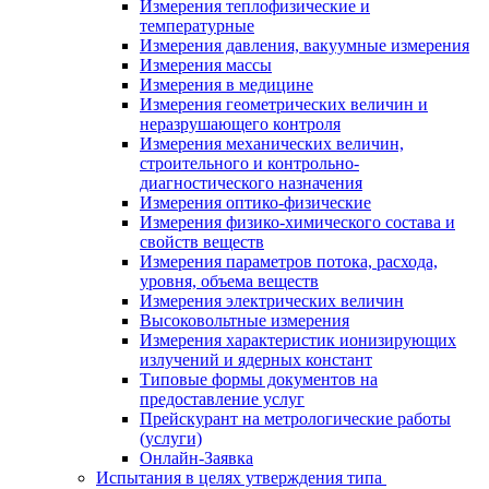
Измерения теплофизические и
температурные
Измерения давления, вакуумные измерения
Измерения массы
Измерения в медицине
Измерения геометрических величин и
неразрушающего контроля
Измерения механических величин,
строительного и контрольно-
диагностического назначения
Измерения оптико-физические
Измерения физико-химического состава и
свойств веществ
Измерения параметров потока, расхода,
уровня, объема веществ
Измерения электрических величин
Высоковольтные измерения
Измерения характеристик ионизирующих
излучений и ядерных констант
Типовые формы документов на
предоставление услуг
Прейскурант на метрологические работы
(услуги)
Онлайн-Заявка
Испытания в целях утверждения типа