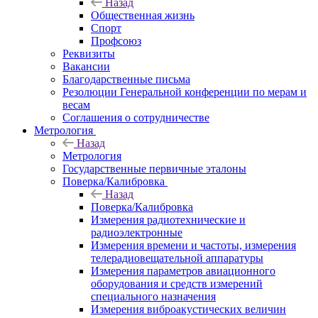
Назад
Общественная жизнь
Спорт
Профсоюз
Реквизиты
Вакансии
Благодарственные письма
Резолюции Генеральной конференции по мерам и
весам
Соглашения о сотрудничестве
Метрология
Назад
Метрология
Государственные первичные эталоны
Поверка/Калибровка
Назад
Поверка/Калибровка
Измерения радиотехнические и
радиоэлектронные
Измерения времени и частоты, измерения
телерадиовещательной аппаратуры
Измерения параметров авиационного
оборудования и средств измерений
специального назначения
Измерения виброакустических величин