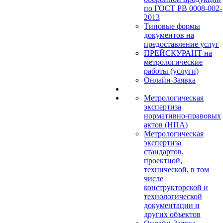
по ГОСТ РВ 0008-002-
2013
Типовые формы
документов на
предоставление услуг
ПРЕЙСКУРАНТ на
метрологические
работы (услуги)
Онлайн-Заявка
Метрологическая
экспертиза
нормативно-правовых
актов (НПА)
Метрологическая
экспертиза
стандартов,
проектной,
технической, в том
числе
конструкторской и
технологической
документации и
других объектов