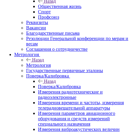
Назад
Общественная жизнь
Спорт
Профсоюз
Реквизиты
Вакансии
Благодарственные письма
Резолюции Генеральной конференции по мерам и
весам
Соглашения о сотрудничестве
Метрология
Назад
Метрология
Государственные первичные эталоны
Поверка/Калибровка
Назад
Поверка/Калибровка
Измерения радиотехнические и
радиоэлектронные
Измерения времени и частоты, измерения
телерадиовещательной аппаратуры
Измерения параметров авиационного
оборудования и средств измерений
специального назначения
Измерения виброакустических величин