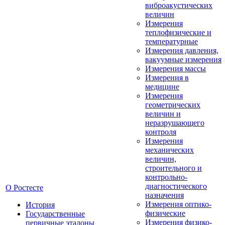
виброакустических
величин
Измерения
теплофизические и
температурные
Измерения давления,
вакуумные измерения
Измерения массы
Измерения в
медицине
Измерения
геометрических
величин и
неразрушающего
контроля
Измерения
механических
величин,
строительного и
контрольно-
диагностического
О Ростесте
назначения
Измерения оптико-
История
физические
Государственные
Измерения физико-
первичные эталоны