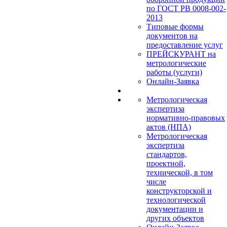
по ГОСТ РВ 0008-002-
2013
Типовые формы
документов на
предоставление услуг
ПРЕЙСКУРАНТ на
метрологические
работы (услуги)
Онлайн-Заявка
Метрологическая
экспертиза
нормативно-правовых
актов (НПА)
Метрологическая
экспертиза
стандартов,
проектной,
технической, в том
числе
конструкторской и
технологической
документации и
других объектов