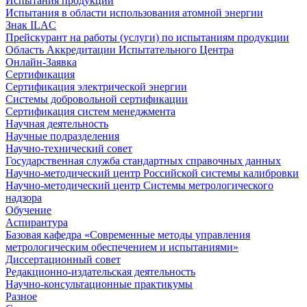
Испытания продукции
Испытания в области использования атомной энергии
Знак ILAC
Прейскурант на работы (услуги) по испытаниям продукции
Область Аккредитации Испытательного Центра
Онлайн-Заявка
Сертификация
Сертификация электрической энергии
Системы добровольной сертификации
Сертификация систем менеджмента
Научная деятельность
Научные подразделения
Научно-технический совет
Государственная служба стандартных справочных данных
Научно-методический центр Российской системы калибровки
Научно-методический центр Системы метрологического
надзора
Обучение
Аспирантура
Базовая кафедра «Современные методы управления
метрологическим обеспечением и испытаниями»
Диссертационный совет
Редакционно-издательская деятельность
Научно-консультационные практикумы
Разное