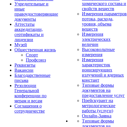
химического состава и
Учредительные и
свойств веществ
иные
Измерения параметров
правоудостоверяющие
потока, расхода,
документы
уровня, объема
Аттестаты
веществ
аккредитации,
Измерения
сертификаты и
электрических
лицензии
величин
Музей
Высоковольтные
Общественная жизнь
измерения
Спорт
Измерения
Профсоюз
характеристик
Реквизиты
ионизирующих
Вакансии
излучений и ядерных
Благодарственные
констант
письма
Типовые формы
Резолюции
документов на
Генеральной
предоставление услуг
конференции по
Прейскурант на
мерам и весам
метрологические
Соглашения о
работы (услуги)
сотрудничестве
Онлайн-Заявка
Типовые формы
документов на