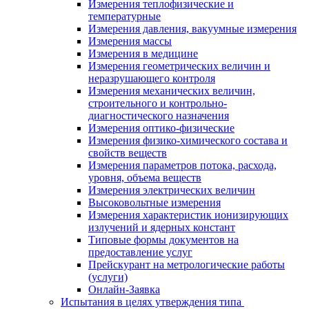
Измерения теплофизические и
температурные
Измерения давления, вакуумные измерения
Измерения массы
Измерения в медицине
Измерения геометрических величин и
неразрушающего контроля
Измерения механических величин,
строительного и контрольно-
диагностического назначения
Измерения оптико-физические
Измерения физико-химического состава и
свойств веществ
Измерения параметров потока, расхода,
уровня, объема веществ
Измерения электрических величин
Высоковольтные измерения
Измерения характеристик ионизирующих
излучений и ядерных констант
Типовые формы документов на
предоставление услуг
Прейскурант на метрологические работы
(услуги)
Онлайн-Заявка
Испытания в целях утверждения типа