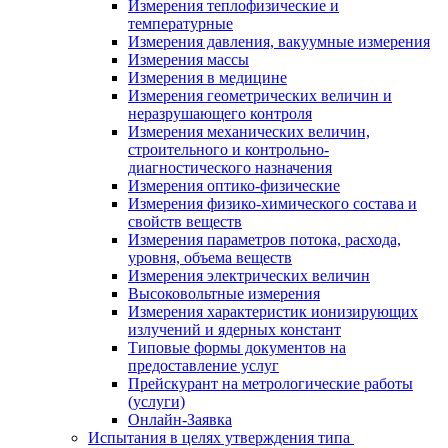
Измерения теплофизические и
температурные
Измерения давления, вакуумные измерения
Измерения массы
Измерения в медицине
Измерения геометрических величин и
неразрушающего контроля
Измерения механических величин,
строительного и контрольно-
диагностического назначения
Измерения оптико-физические
Измерения физико-химического состава и
свойств веществ
Измерения параметров потока, расхода,
уровня, объема веществ
Измерения электрических величин
Высоковольтные измерения
Измерения характеристик ионизирующих
излучений и ядерных констант
Типовые формы документов на
предоставление услуг
Прейскурант на метрологические работы
(услуги)
Онлайн-Заявка
Испытания в целях утверждения типа