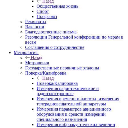
Назад
Общественная жизнь
Спорт
Профсоюз
Реквизиты
Вакансии
Благодарственные письма
Резолюции Генеральной конференции по мерам и
весам
Соглашения о сотрудничестве
Метрология
Назад
Метрология
Государственные первичные эталоны
Поверка/Калибровка
Назад
Поверка/Калибровка
Измерения радиотехнические и
радиоэлектронные
Измерения времени и частоты, измерения
телерадиовещательной аппаратуры
Измерения параметров авиационного
оборудования и средств измерений
специального назначения
Измерения виброакустических величин