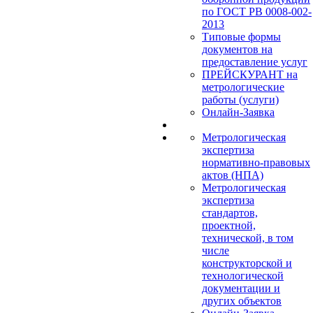
по ГОСТ РВ 0008-002-
2013
Типовые формы
документов на
предоставление услуг
ПРЕЙСКУРАНТ на
метрологические
работы (услуги)
Онлайн-Заявка
Метрологическая
экспертиза
нормативно-правовых
актов (НПА)
Метрологическая
экспертиза
стандартов,
проектной,
технической, в том
числе
конструкторской и
технологической
документации и
других объектов