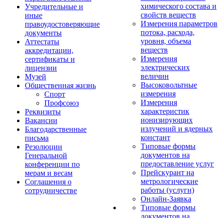
химического состава и
Учредительные и
свойств веществ
иные
Измерения параметров
правоудостоверяющие
потока, расхода,
документы
уровня, объема
Аттестаты
веществ
аккредитации,
Измерения
сертификаты и
электрических
лицензии
величин
Музей
Высоковольтные
Общественная жизнь
измерения
Спорт
Измерения
Профсоюз
характеристик
Реквизиты
ионизирующих
Вакансии
излучений и ядерных
Благодарственные
констант
письма
Типовые формы
Резолюции
документов на
Генеральной
предоставление услуг
конференции по
Прейскурант на
мерам и весам
метрологические
Соглашения о
работы (услуги)
сотрудничестве
Онлайн-Заявка
Типовые формы
документов на