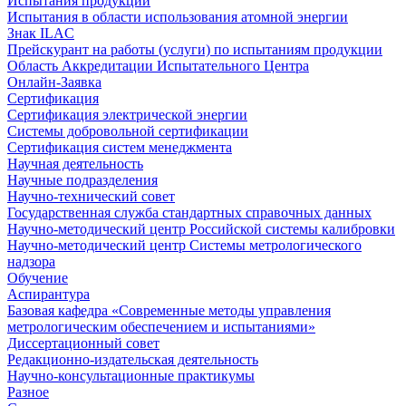
Испытания продукции
Испытания в области использования атомной энергии
Знак ILAC
Прейскурант на работы (услуги) по испытаниям продукции
Область Аккредитации Испытательного Центра
Онлайн-Заявка
Сертификация
Сертификация электрической энергии
Системы добровольной сертификации
Сертификация систем менеджмента
Научная деятельность
Научные подразделения
Научно-технический совет
Государственная служба стандартных справочных данных
Научно-методический центр Российской системы калибровки
Научно-методический центр Системы метрологического
надзора
Обучение
Аспирантура
Базовая кафедра «Современные методы управления
метрологическим обеспечением и испытаниями»
Диссертационный совет
Редакционно-издательская деятельность
Научно-консультационные практикумы
Разное