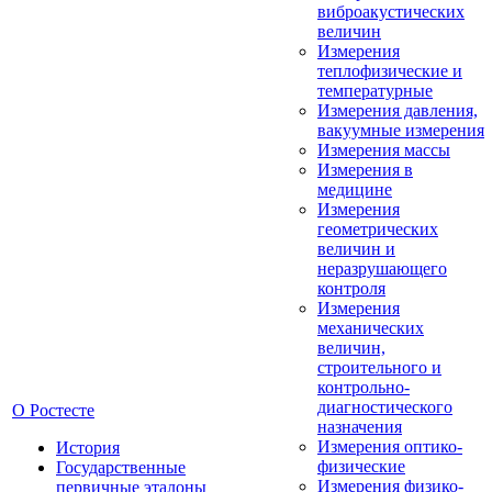
виброакустических
величин
Измерения
теплофизические и
температурные
Измерения давления,
вакуумные измерения
Измерения массы
Измерения в
медицине
Измерения
геометрических
величин и
неразрушающего
контроля
Измерения
механических
величин,
строительного и
контрольно-
диагностического
О Ростесте
назначения
Измерения оптико-
История
физические
Государственные
Измерения физико-
первичные эталоны