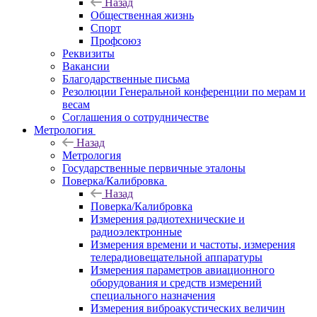
Назад
Общественная жизнь
Спорт
Профсоюз
Реквизиты
Вакансии
Благодарственные письма
Резолюции Генеральной конференции по мерам и
весам
Соглашения о сотрудничестве
Метрология
Назад
Метрология
Государственные первичные эталоны
Поверка/Калибровка
Назад
Поверка/Калибровка
Измерения радиотехнические и
радиоэлектронные
Измерения времени и частоты, измерения
телерадиовещательной аппаратуры
Измерения параметров авиационного
оборудования и средств измерений
специального назначения
Измерения виброакустических величин