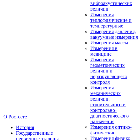
виброакустических
величин
Измерения
теплофизические и
температурные
Измерения давления,
вакуумные измерения
Измерения массы
Измерения в
медицине
Измерения
геометрических
величин и
неразрушающего
контроля
Измерения
механических
величин,
строительного и
контрольно-
диагностического
О Ростесте
назначения
Измерения оптико-
История
физические
Государственные
Измерения физико-
первичные эталоны