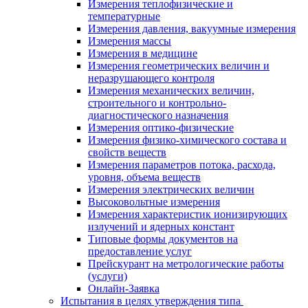
Измерения теплофизические и
температурные
Измерения давления, вакуумные измерения
Измерения массы
Измерения в медицине
Измерения геометрических величин и
неразрушающего контроля
Измерения механических величин,
строительного и контрольно-
диагностического назначения
Измерения оптико-физические
Измерения физико-химического состава и
свойств веществ
Измерения параметров потока, расхода,
уровня, объема веществ
Измерения электрических величин
Высоковольтные измерения
Измерения характеристик ионизирующих
излучений и ядерных констант
Типовые формы документов на
предоставление услуг
Прейскурант на метрологические работы
(услуги)
Онлайн-Заявка
Испытания в целях утверждения типа