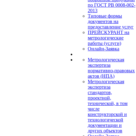
по ГОСТ РВ 0008-002-
2013
Типовые формы
документов на
предоставление услуг
ПРЕЙСКУРАНТ на
метрологические
работы (услуги)
Онлайн-Заявка
Метрологическая
экспертиза
нормативно-правовых
актов (НПА)
Метрологическая
экспертиза
стандартов,
проектной,
технической, в том
числе
конструкторской и
технологической
документации и
других объектов