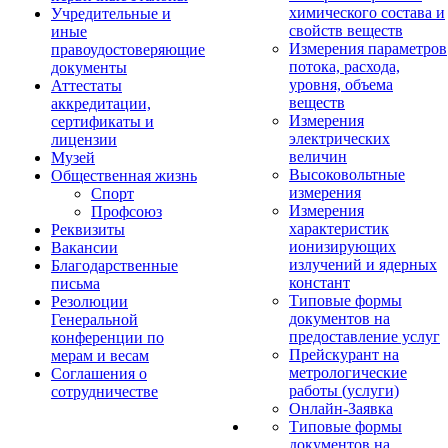
химического состава и
Учредительные и
свойств веществ
иные
Измерения параметров
правоудостоверяющие
потока, расхода,
документы
уровня, объема
Аттестаты
веществ
аккредитации,
Измерения
сертификаты и
электрических
лицензии
величин
Музей
Высоковольтные
Общественная жизнь
измерения
Спорт
Измерения
Профсоюз
характеристик
Реквизиты
ионизирующих
Вакансии
излучений и ядерных
Благодарственные
констант
письма
Типовые формы
Резолюции
документов на
Генеральной
предоставление услуг
конференции по
Прейскурант на
мерам и весам
метрологические
Соглашения о
работы (услуги)
сотрудничестве
Онлайн-Заявка
Типовые формы
документов на