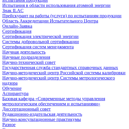
Испытания продукции
Испытания в области использования атомной энергии
Знак ILAC
Прейскурант на работы (услуги) по испытаниям продукции
Область Аккредитации Испытательного Центра
Онлайн-Заявка
Сертификация
Сертификация электрической энергии
Системы добровольной сертификации
Сертификация систем менеджмента
Научная деятельность
Научные подразделения
Научно-технический совет
Государственная служба стандартных справочных данных
Научно-методический центр Российской системы калибровки
Научно-методический центр Системы метрологического
надзора
Обучение
Аспирантура
Базовая кафедра «Современные методы управления
метрологическим обеспечением и испытаниями»
Диссертационный совет
Редакционно-издательская деятельность
Научно-консультационные практикумы
Разное