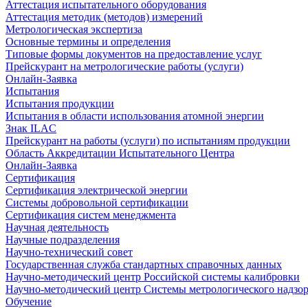
Аттестация испытательного оборудования
Аттестация методик (методов) измерений
Метрологическая экспертиза
Основные термины и определения
Типовые формы документов на предоставление услуг
Прейскурант на метрологические работы (услуги)
Онлайн-Заявка
Испытания
Испытания продукции
Испытания в области использования атомной энергии
Знак ILAC
Прейскурант на работы (услуги) по испытаниям продукции
Область Аккредитации Испытательного Центра
Онлайн-Заявка
Сертификация
Сертификация электрической энергии
Системы добровольной сертификации
Сертификация систем менеджмента
Научная деятельность
Научные подразделения
Научно-технический совет
Государственная служба стандартных справочных данных
Научно-методический центр Российской системы калибровки
Научно-методический центр Системы метрологического надзо
Обучение