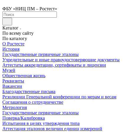
ФБУ «НИЦ ПМ – Ростест»
Каталог
По всему сайту
По каталогу
О Ростесте
История
Государственные первичные эталоны
Учредительные и иные правоудостоверяющие документы
Аттестаты аккредитации, сертификаты и лицензии
Музей
Общественная жизнь
Реквизиты
Вакансии
Благодарственные письма
Резолюции Генеральной конференции по мерам и весам
Соглашения о сотрудничестве
Метрология
Государственные первичные эталоны
Поверка/Калибровка
Испытания в целях утверждения типа
Аттестация эталонов величин единиц измерений