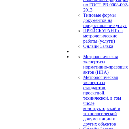
по ГОСТ РВ 0008-002-
2013
Типовые формы
документов на
предоставление услуг
ПРЕЙСКУРАНТ на
метрологические
работы (услуги)
Онлайн-Заявка
Метрологическая
экспертиза
нормативно-правовых
актов (НПА)
Метрологическая
экспертиза
стандартов,
проектной,
технической, в том
числе
конструкторской и
технологической
документации и
других объектов