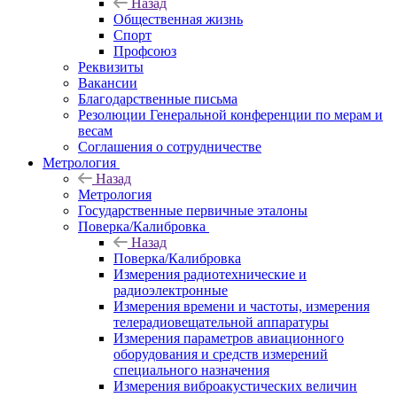
Назад
Общественная жизнь
Спорт
Профсоюз
Реквизиты
Вакансии
Благодарственные письма
Резолюции Генеральной конференции по мерам и
весам
Соглашения о сотрудничестве
Метрология
Назад
Метрология
Государственные первичные эталоны
Поверка/Калибровка
Назад
Поверка/Калибровка
Измерения радиотехнические и
радиоэлектронные
Измерения времени и частоты, измерения
телерадиовещательной аппаратуры
Измерения параметров авиационного
оборудования и средств измерений
специального назначения
Измерения виброакустических величин