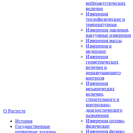
виброакустических
величин
Измерения
теплофизические и
температурные
Измерения давления,
вакуумные измерения
Измерения массы
Измерения в
медицине
Измерения
геометрических
величин и
неразрушающего
контроля
Измерения
механических
величин,
строительного и
контрольно-
диагностического
О Ростесте
назначения
Измерения оптико-
История
физические
Государственные
Измерения физико-
первичные эталоны