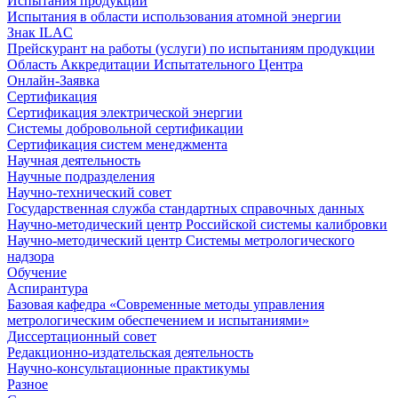
Испытания продукции
Испытания в области использования атомной энергии
Знак ILAC
Прейскурант на работы (услуги) по испытаниям продукции
Область Аккредитации Испытательного Центра
Онлайн-Заявка
Сертификация
Сертификация электрической энергии
Системы добровольной сертификации
Сертификация систем менеджмента
Научная деятельность
Научные подразделения
Научно-технический совет
Государственная служба стандартных справочных данных
Научно-методический центр Российской системы калибровки
Научно-методический центр Системы метрологического
надзора
Обучение
Аспирантура
Базовая кафедра «Современные методы управления
метрологическим обеспечением и испытаниями»
Диссертационный совет
Редакционно-издательская деятельность
Научно-консультационные практикумы
Разное