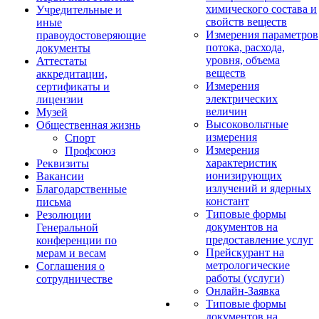
химического состава и
Учредительные и
свойств веществ
иные
Измерения параметров
правоудостоверяющие
потока, расхода,
документы
уровня, объема
Аттестаты
веществ
аккредитации,
Измерения
сертификаты и
электрических
лицензии
величин
Музей
Высоковольтные
Общественная жизнь
измерения
Спорт
Измерения
Профсоюз
характеристик
Реквизиты
ионизирующих
Вакансии
излучений и ядерных
Благодарственные
констант
письма
Типовые формы
Резолюции
документов на
Генеральной
предоставление услуг
конференции по
Прейскурант на
мерам и весам
метрологические
Соглашения о
работы (услуги)
сотрудничестве
Онлайн-Заявка
Типовые формы
документов на