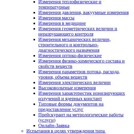
Измерения теплофизические и
температурные
Измерения давления, вакуумные измерения
Измерения массы
Измерения в медицине
Измерения геометрических величин и
неразрушающего контроля
Измерения механических величин,
строительного и контрольно-
диагностического назначения
Измерения оптико-физические
Измерения физико-химического состава и
свойств веществ
Измерения параметров потока, расхода,
уровня, объема веществ
Измерения электрических величин
Высоковольтные измерения
Измерения характеристик ионизирующих
излучений и ядерных констант
Типовые формы документов на
предоставление услуг
Прейскурант на метрологические работы
(услуги)
Онлайн-Заявка
Испытания в целях утверждения типа