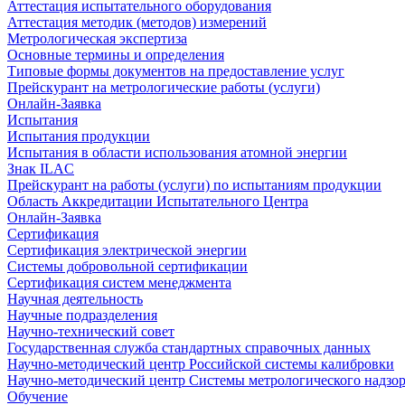
Аттестация испытательного оборудования
Аттестация методик (методов) измерений
Метрологическая экспертиза
Основные термины и определения
Типовые формы документов на предоставление услуг
Прейскурант на метрологические работы (услуги)
Онлайн-Заявка
Испытания
Испытания продукции
Испытания в области использования атомной энергии
Знак ILAC
Прейскурант на работы (услуги) по испытаниям продукции
Область Аккредитации Испытательного Центра
Онлайн-Заявка
Сертификация
Сертификация электрической энергии
Системы добровольной сертификации
Сертификация систем менеджмента
Научная деятельность
Научные подразделения
Научно-технический совет
Государственная служба стандартных справочных данных
Научно-методический центр Российской системы калибровки
Научно-методический центр Системы метрологического надзо
Обучение