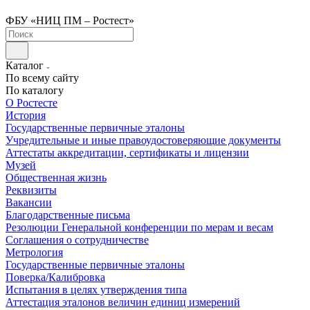
ФБУ «НИЦ ПМ – Ростест»
Каталог
По всему сайту
По каталогу
О Ростесте
История
Государственные первичные эталоны
Учредительные и иные правоудостоверяющие документы
Аттестаты аккредитации, сертификаты и лицензии
Музей
Общественная жизнь
Реквизиты
Вакансии
Благодарственные письма
Резолюции Генеральной конференции по мерам и весам
Соглашения о сотрудничестве
Метрология
Государственные первичные эталоны
Поверка/Калибровка
Испытания в целях утверждения типа
Аттестация эталонов величин единиц измерений