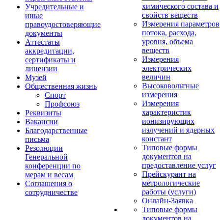
химического состава и
Учредительные и
свойств веществ
иные
Измерения параметров
правоудостоверяющие
потока, расхода,
документы
уровня, объема
Аттестаты
веществ
аккредитации,
Измерения
сертификаты и
электрических
лицензии
величин
Музей
Высоковольтные
Общественная жизнь
измерения
Спорт
Измерения
Профсоюз
характеристик
Реквизиты
ионизирующих
Вакансии
излучений и ядерных
Благодарственные
констант
письма
Типовые формы
Резолюции
документов на
Генеральной
предоставление услуг
конференции по
Прейскурант на
мерам и весам
метрологические
Соглашения о
работы (услуги)
сотрудничестве
Онлайн-Заявка
Типовые формы
документов на