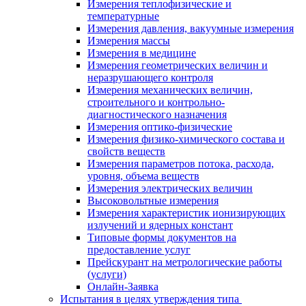
Измерения теплофизические и
температурные
Измерения давления, вакуумные измерения
Измерения массы
Измерения в медицине
Измерения геометрических величин и
неразрушающего контроля
Измерения механических величин,
строительного и контрольно-
диагностического назначения
Измерения оптико-физические
Измерения физико-химического состава и
свойств веществ
Измерения параметров потока, расхода,
уровня, объема веществ
Измерения электрических величин
Высоковольтные измерения
Измерения характеристик ионизирующих
излучений и ядерных констант
Типовые формы документов на
предоставление услуг
Прейскурант на метрологические работы
(услуги)
Онлайн-Заявка
Испытания в целях утверждения типа