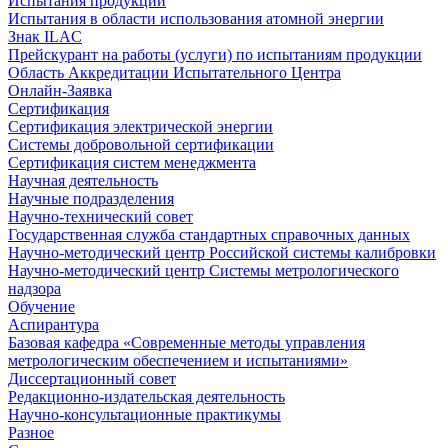
Испытания продукции
Испытания в области использования атомной энергии
Знак ILAC
Прейскурант на работы (услуги) по испытаниям продукции
Область Аккредитации Испытательного Центра
Онлайн-Заявка
Сертификация
Сертификация электрической энергии
Системы добровольной сертификации
Сертификация систем менеджмента
Научная деятельность
Научные подразделения
Научно-технический совет
Государственная служба стандартных справочных данных
Научно-методический центр Российской системы калибровки
Научно-методический центр Системы метрологического
надзора
Обучение
Аспирантура
Базовая кафедра «Современные методы управления
метрологическим обеспечением и испытаниями»
Диссертационный совет
Редакционно-издательская деятельность
Научно-консультационные практикумы
Разное