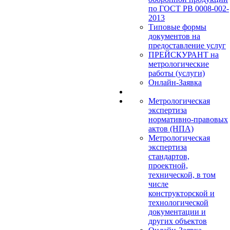
по ГОСТ РВ 0008-002-
2013
Типовые формы
документов на
предоставление услуг
ПРЕЙСКУРАНТ на
метрологические
работы (услуги)
Онлайн-Заявка
Метрологическая
экспертиза
нормативно-правовых
актов (НПА)
Метрологическая
экспертиза
стандартов,
проектной,
технической, в том
числе
конструкторской и
технологической
документации и
других объектов