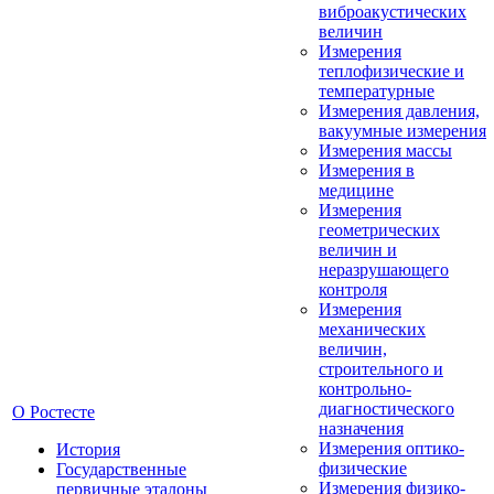
виброакустических
величин
Измерения
теплофизические и
температурные
Измерения давления,
вакуумные измерения
Измерения массы
Измерения в
медицине
Измерения
геометрических
величин и
неразрушающего
контроля
Измерения
механических
величин,
строительного и
контрольно-
диагностического
О Ростесте
назначения
Измерения оптико-
История
физические
Государственные
Измерения физико-
первичные эталоны