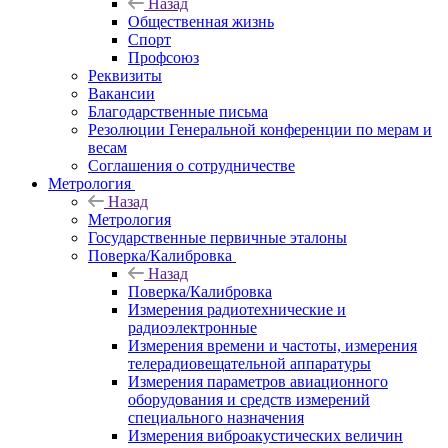
Назад
Общественная жизнь
Спорт
Профсоюз
Реквизиты
Вакансии
Благодарственные письма
Резолюции Генеральной конференции по мерам и
весам
Соглашения о сотрудничестве
Метрология
Назад
Метрология
Государственные первичные эталоны
Поверка/Калибровка
Назад
Поверка/Калибровка
Измерения радиотехнические и
радиоэлектронные
Измерения времени и частоты, измерения
телерадиовещательной аппаратуры
Измерения параметров авиационного
оборудования и средств измерений
специального назначения
Измерения виброакустических величин