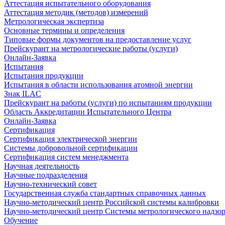
Аттестация испытательного оборудования
Аттестация методик (методов) измерений
Метрологическая экспертиза
Основные термины и определения
Типовые формы документов на предоставление услуг
Прейскурант на метрологические работы (услуги)
Онлайн-Заявка
Испытания
Испытания продукции
Испытания в области использования атомной энергии
Знак ILAC
Прейскурант на работы (услуги) по испытаниям продукции
Область Аккредитации Испытательного Центра
Онлайн-Заявка
Сертификация
Сертификация электрической энергии
Системы добровольной сертификации
Сертификация систем менеджмента
Научная деятельность
Научные подразделения
Научно-технический совет
Государственная служба стандартных справочных данных
Научно-методический центр Российской системы калибровки
Научно-методический центр Системы метрологического надзо
Обучение