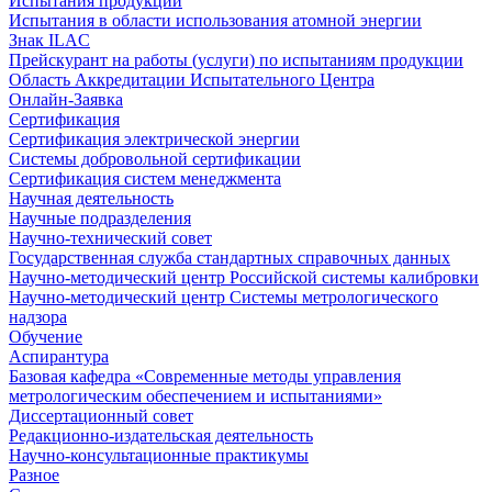
Испытания продукции
Испытания в области использования атомной энергии
Знак ILAC
Прейскурант на работы (услуги) по испытаниям продукции
Область Аккредитации Испытательного Центра
Онлайн-Заявка
Сертификация
Сертификация электрической энергии
Системы добровольной сертификации
Сертификация систем менеджмента
Научная деятельность
Научные подразделения
Научно-технический совет
Государственная служба стандартных справочных данных
Научно-методический центр Российской системы калибровки
Научно-методический центр Системы метрологического
надзора
Обучение
Аспирантура
Базовая кафедра «Современные методы управления
метрологическим обеспечением и испытаниями»
Диссертационный совет
Редакционно-издательская деятельность
Научно-консультационные практикумы
Разное