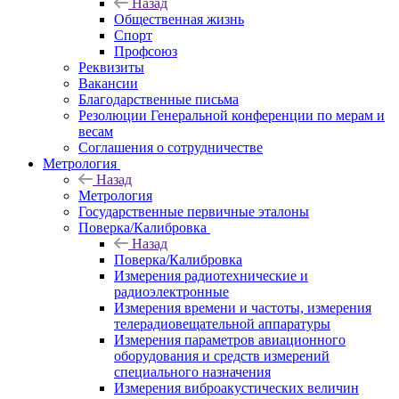
Назад
Общественная жизнь
Спорт
Профсоюз
Реквизиты
Вакансии
Благодарственные письма
Резолюции Генеральной конференции по мерам и
весам
Соглашения о сотрудничестве
Метрология
Назад
Метрология
Государственные первичные эталоны
Поверка/Калибровка
Назад
Поверка/Калибровка
Измерения радиотехнические и
радиоэлектронные
Измерения времени и частоты, измерения
телерадиовещательной аппаратуры
Измерения параметров авиационного
оборудования и средств измерений
специального назначения
Измерения виброакустических величин