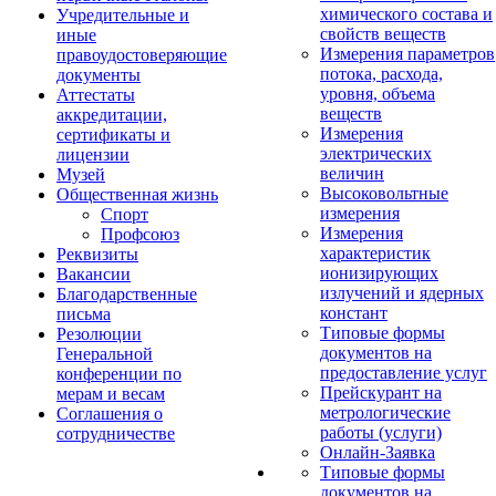
химического состава и
Учредительные и
свойств веществ
иные
Измерения параметров
правоудостоверяющие
потока, расхода,
документы
уровня, объема
Аттестаты
веществ
аккредитации,
Измерения
сертификаты и
электрических
лицензии
величин
Музей
Высоковольтные
Общественная жизнь
измерения
Спорт
Измерения
Профсоюз
характеристик
Реквизиты
ионизирующих
Вакансии
излучений и ядерных
Благодарственные
констант
письма
Типовые формы
Резолюции
документов на
Генеральной
предоставление услуг
конференции по
Прейскурант на
мерам и весам
метрологические
Соглашения о
работы (услуги)
сотрудничестве
Онлайн-Заявка
Типовые формы
документов на