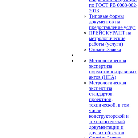
по ГОСТ РВ 0008-002-
2013
Типовые формы
документов на
предоставление услуг
ПРЕЙСКУРАНТ на
метрологические
работы (услуги)
Онлайн-Заявка
Метрологическая
экспертиза
нормативно-правовых
актов (НПА)
Метрологическая
экспертиза
стандартов,
проектной,
технической, в том
числе
конструкторской и
технологической
документации и
других объектов