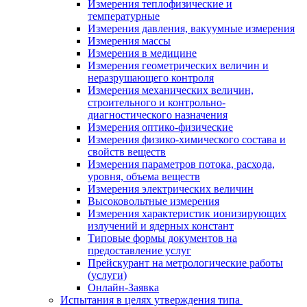
Измерения теплофизические и
температурные
Измерения давления, вакуумные измерения
Измерения массы
Измерения в медицине
Измерения геометрических величин и
неразрушающего контроля
Измерения механических величин,
строительного и контрольно-
диагностического назначения
Измерения оптико-физические
Измерения физико-химического состава и
свойств веществ
Измерения параметров потока, расхода,
уровня, объема веществ
Измерения электрических величин
Высоковольтные измерения
Измерения характеристик ионизирующих
излучений и ядерных констант
Типовые формы документов на
предоставление услуг
Прейскурант на метрологические работы
(услуги)
Онлайн-Заявка
Испытания в целях утверждения типа