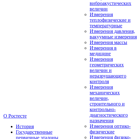
виброакустических
величин
Измерения
теплофизические и
температурные
Измерения давления,
вакуумные измерения
Измерения массы
Измерения в
медицине
Измерения
геометрических
величин и
неразрушающего
контроля
Измерения
механических
величин,
строительного и
контрольно-
диагностического
О Ростесте
назначения
Измерения оптико-
История
физические
Государственные
Измерения физико-
первичные эталоны